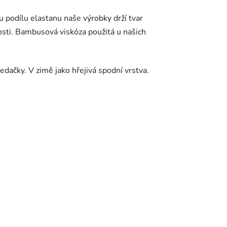
u podílu elastanu naše výrobky drží tvar
osti. Bambusová viskóza použitá u našich
edačky. V zimě jako hřejivá spodní vrstva.