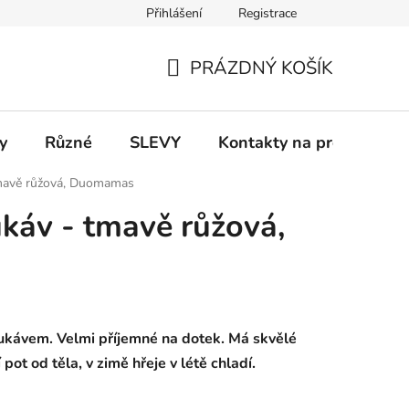
Přihlášení
Registrace
 a platba
Informace k on-line platbám
Odstoupení od smlou
PRÁZDNÝ KOŠÍK
NÁKUPNÍ
KOŠÍK
y
Různé
SLEVY
Kontakty na prodejny
 tmavě růžová, Duomamas
ukáv - tmavě růžová,
ukávem. Velmi příjemné na dotek. Má skvělé
pot od těla, v zimě hřeje v létě chladí.