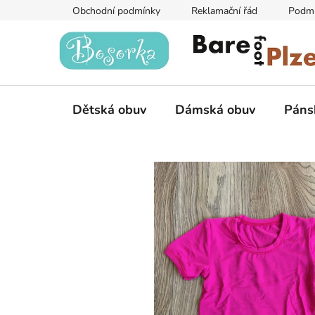
Přejít
Obchodní podmínky
Reklamační řád
Podmí
na
obsah
Dětská obuv
Dámská obuv
Páns