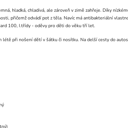
mná, hladká, chladivá, ale zároveň v zimě zahřeje. Díky nízkém
sti, přičemž odvádí pot z těla. Navíc má antibakteriální vlastn
d 100, I.třídy - oděvy pro děti do věku tří let.
étě při nošení dětí v šátku či nosítku. Na delší cesty do autos
ný
tný)