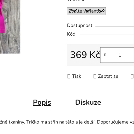
Dostupnost
Kód:
369 Kč
Měrná cena:
Tisk
Zeptat se
Popis
Diskuze
 tkaniny. Tričko má střih na tělo a je delší. Doporučujeme vzít 