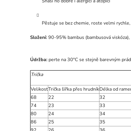
Snáší ho dobře i alergici a atopici
Pěstuje se bez chemie, roste velmi rychle, 
Složení:
90-95% bambus (bambusová viskóza),
Údržba:
perte na 30°C se stejně barevným prádl
Trička
Velikost
Trička šířka přes hrudník
Délka od ram
68
22
32
74
23
33
80
24
34
86
25
35
92
26
36