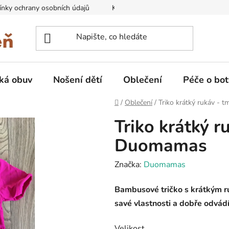
nky ochrany osobních údajů
Kontakty na prodejny
Doprava
ká obuv
Nošení dětí
Oblečení
Péče o bot
Domů
/
Oblečení
/
Triko krátký rukáv -
Triko krátký r
Duomamas
Značka:
Duomamas
Bambusové tričko s krátkým r
savé vlastnosti a dobře odvádí 
Velikost