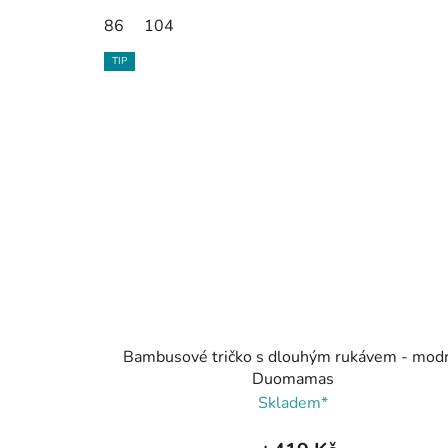
86
104
TIP
Bambusové tričko s dlouhým rukávem - modr
Duomamas
Skladem*