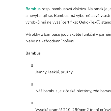
Bambus
resp. bambusová viskóza. Na omak je je
a nevytahují se. Bambus má výborné savé vlastno
výrobků má nejvyšší certifikát Öeko-TexⓇ standar
Výrobky z bambusu jsou skvěle funkční v parném l
Nebo na každodenní nošení.
Bambus
Jemný, lesklý, pružný
Náš bambus je z české pletárny, zde barve
Vysoká gramáž 210-290g/m2 (není průsvi