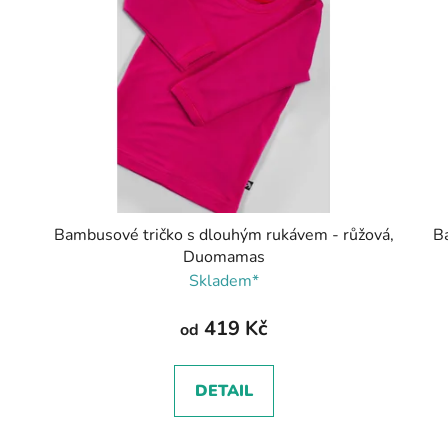
Bambusové tričko s dlouhým rukávem - růžová,
B
Duomamas
Skladem*
419 Kč
od
DETAIL