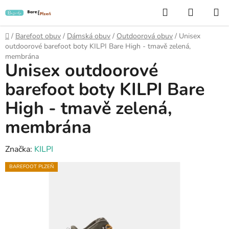
Přejít
Hledat
NÁKUP
na
KOŠÍK
obsah
Domů
/
Barefoot obuv
/
Dámská obuv
/
Outdoorová obuv
/
Unisex
outdoorové barefoot boty KILPI Bare High - tmavě zelená,
membrána
Unisex outdoorové
barefoot boty KILPI Bare
High - tmavě zelená,
membrána
Značka:
KILPI
BAREFOOT PLZEŇ