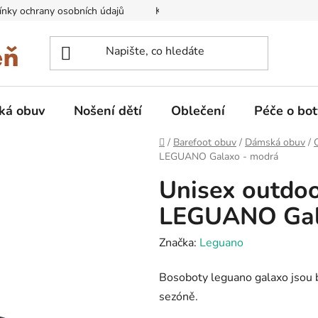
nky ochrany osobních údajů
Kontakty na prodejny
Doprava
ká obuv
Nošení dětí
Oblečení
Péče o bot
Domů
/
Barefoot obuv
/
Dámská obuv
/
LEGUANO Galaxo - modrá
Unisex outdoo
LEGUANO Gal
Značka:
Leguano
Bosoboty leguano galaxo jsou b
sezóně.