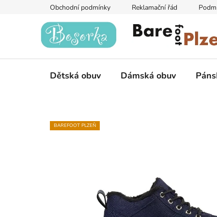
Přejít
Obchodní podmínky
Reklamační řád
Podmí
na
obsah
Dětská obuv
Dámská obuv
Páns
BAREFOOT PLZEŇ