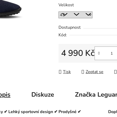
Velikost
Dostupnost
Kód:
4 990 Kč
Měrná cena:
Tisk
Zeptat se
opis
Diskuze
Značka
Legua
ky ✔ Lehký sportovní design ✔ Prodyšné ✔
Dopl