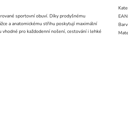
Kate
pirované sportovní obuví. Díky prodyšnému
EAN
ážce a anatomickému střihu poskytují maximální
Barv
u vhodné pro každodenní nošení, cestování i lehké
Mate