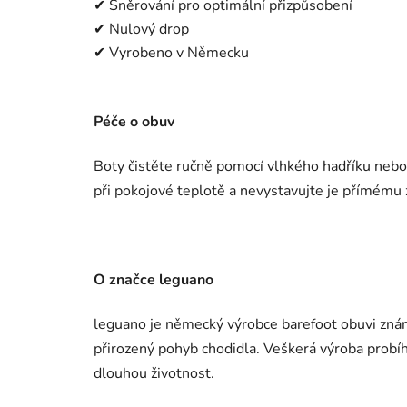
✔ Šněrování pro optimální přizpůsobení
✔ Nulový drop
✔ Vyrobeno v Německu
Péče o obuv
Boty čistěte ručně pomocí vlhkého hadříku nebo
při pokojové teplotě a nevystavujte je přímému z
O značce leguano
leguano je německý výrobce barefoot obuvi zná
přirozený pohyb chodidla. Veškerá výroba probí
dlouhou životnost.