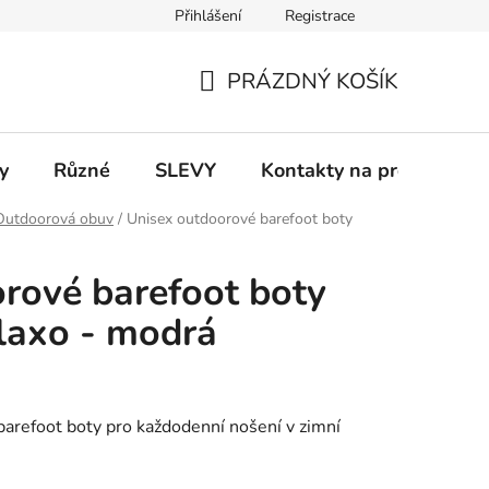
Přihlášení
Registrace
 a platba
Informace k on-line platbám
Odstoupení od smlou
PRÁZDNÝ KOŠÍK
NÁKUPNÍ
KOŠÍK
y
Různé
SLEVY
Kontakty na prodejny
Outdoorová obuv
/
Unisex outdoorové barefoot boty
rové barefoot boty
axo - modrá
arefoot boty pro každodenní nošení v zimní