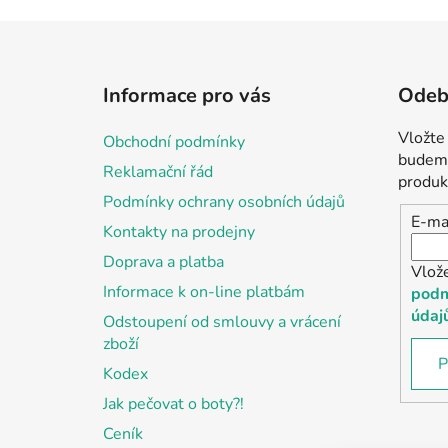
Z
á
Informace pro vás
Odebí
p
a
Vložte
Obchodní podmínky
t
budeme
Reklamační řád
í
produk
Podmínky ochrany osobních údajů
E-ma
Kontakty na prodejny
Doprava a platba
Vlož
Informace k on-line platbám
podm
údaj
Odstoupení od smlouvy a vrácení
zboží
P
Kodex
Jak pečovat o boty?!
Ceník