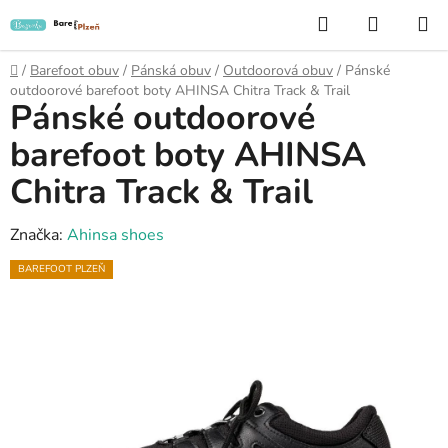
Přejít
Hledat
NÁKUP
na
KOŠÍK
obsah
Domů
/
Barefoot obuv
/
Pánská obuv
/
Outdoorová obuv
/
Pánské
outdoorové barefoot boty AHINSA Chitra Track & Trail
Pánské outdoorové
barefoot boty AHINSA
Chitra Track & Trail
Značka:
Ahinsa shoes
BAREFOOT PLZEŇ