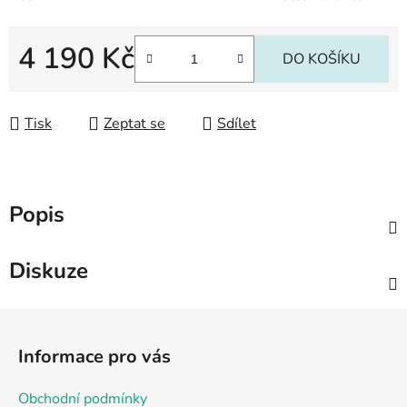
4 190 Kč
DO KOŠÍKU
Měrná cena:
Tisk
Zeptat se
Sdílet
Popis
Diskuze
Z
á
Informace pro vás
p
a
Obchodní podmínky