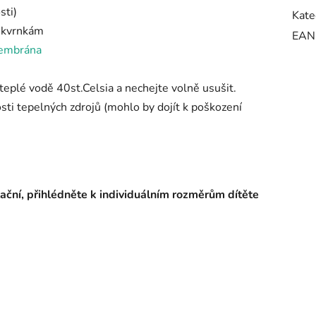
sti)
Kate
 skvrnkám
EAN
embrána
teplé vodě 40st.Celsia a nechejte volně usušit.
sti tepelných zdrojů (mohlo by dojít k poškození
ační, přihlédněte k individuálním rozměrům dítěte