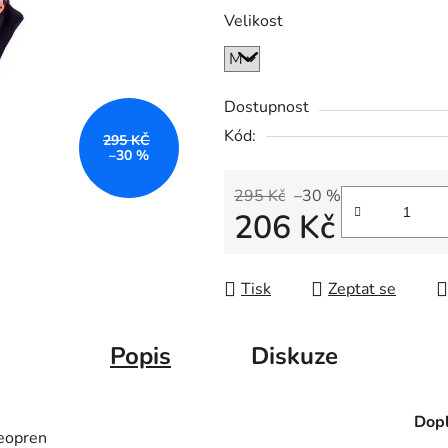
Velikost
Dostupnost
Kód:
295 KČ
–30 %
295 Kč
–30 %
206 Kč
Měrná cena:
Tisk
Zeptat se
Popis
Diskuze
Dopl
neopren