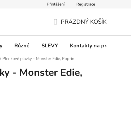
Přihlášení
Registrace
 a platba
Informace k on-line platbám
Odstoupení od smlou
PRÁZDNÝ KOŠÍK
NÁKUPNÍ
KOŠÍK
y
Různé
SLEVY
Kontakty na prodejny
/
Plenkové plavky - Monster Edie, Pop-in
ky - Monster Edie,