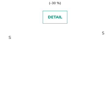
(–30 %)
DETAIL
S
S