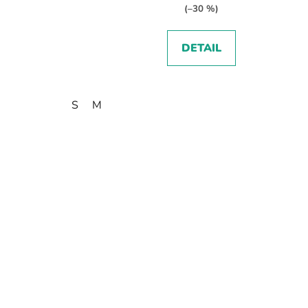
(–30 %)
DETAIL
S
M