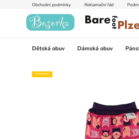
Přejít
Obchodní podmínky
Reklamační řád
Podmí
na
obsah
Dětská obuv
Dámská obuv
Páns
VÝPRODEJ