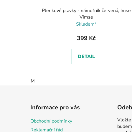
Plenkové plavky - námořník červená, Imse
Vimse
Skladem*
399 Kč
DETAIL
M
Z
á
Informace pro vás
Odebí
p
a
Vložte
Obchodní podmínky
t
budeme
Reklamační řád