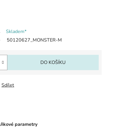
Skladem*
50120627_MONSTER-M
DO KOŠÍKU
Sdílet
ňkové parametry