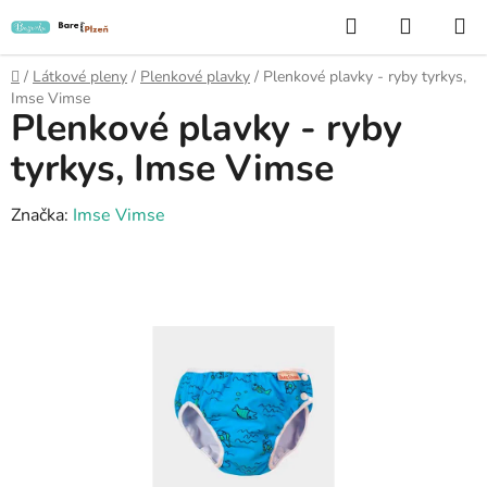
Přejít
Hledat
NÁKUP
na
KOŠÍK
obsah
Domů
/
Látkové pleny
/
Plenkové plavky
/
Plenkové plavky - ryby tyrkys,
Imse Vimse
Plenkové plavky - ryby
tyrkys, Imse Vimse
Značka:
Imse Vimse