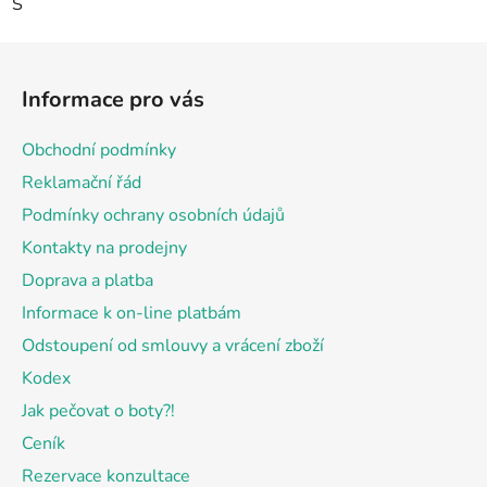
S
Z
á
Informace pro vás
p
a
Obchodní podmínky
t
Reklamační řád
í
Podmínky ochrany osobních údajů
Kontakty na prodejny
Doprava a platba
Informace k on-line platbám
Odstoupení od smlouvy a vrácení zboží
Kodex
Jak pečovat o boty?!
Ceník
Rezervace konzultace