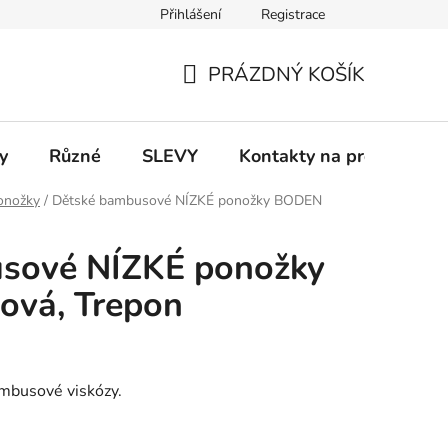
Přihlášení
Registrace
 a platba
Informace k on-line platbám
Odstoupení od smlou
PRÁZDNÝ KOŠÍK
NÁKUPNÍ
KOŠÍK
y
Různé
SLEVY
Kontakty na prodejny
onožky
/
Dětské bambusové NÍZKÉ ponožky BODEN
sové NÍZKÉ ponožky
ová, Trepon
ambusové viskózy.