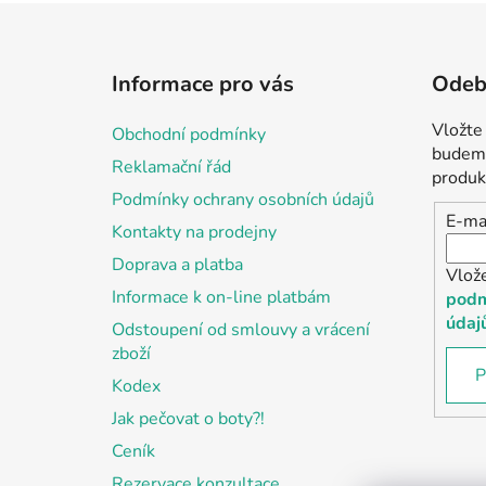
Z
á
Informace pro vás
Odebí
p
a
Vložte
Obchodní podmínky
t
budeme
Reklamační řád
í
produk
Podmínky ochrany osobních údajů
E-ma
Kontakty na prodejny
Doprava a platba
Vlož
Informace k on-line platbám
podm
údaj
Odstoupení od smlouvy a vrácení
zboží
P
Kodex
Jak pečovat o boty?!
Ceník
Rezervace konzultace