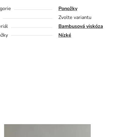
gorie
Ponožky
Zvolte variantu
riál
Bambusová viskóza
žky
Nízké