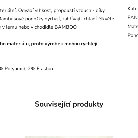
Kate
eriální. Odvádí vlhkost, propouští vzduch - díky
EAN
ambusové ponožky dýchají, zahřívají i chladí. Skvěle
Mate
is v lemu nebo v chodidle BAMBOO.
Pono
 materiálu, proto výrobek mohou rychleji
8% Polyamid, 2% Elastan
Související produkty