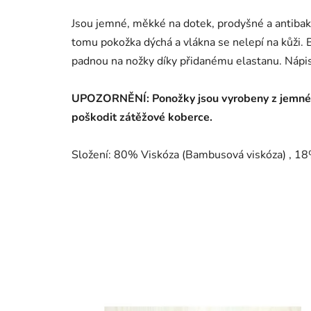
Jsou jemné, měkké na dotek, prodyšné a antibakt
tomu pokožka dýchá a vlákna se nelepí na kůži. B
padnou na nožky díky přidanému elastanu. Náp
UPOZORNĚNÍ: Ponožky jsou vyrobeny z jemného
poškodit zátěžové koberce.
Složení: 80% Viskóza (Bambusová viskóza) , 1