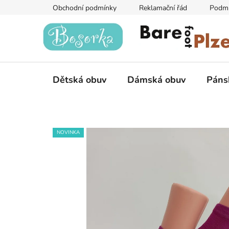
Přejít
Obchodní podmínky
Reklamační řád
Podmí
na
obsah
Dětská obuv
Dámská obuv
Páns
NOVINKA