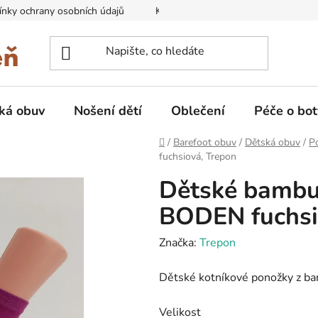
nky ochrany osobních údajů
Kontakty na prodejny
Doprava
ká obuv
Nošení dětí
Oblečení
Péče o bot
Domů
/
Barefoot obuv
/
Dětská obuv
/
P
fuchsiová, Trepon
Dětské bambu
BODEN fuchsi
Značka:
Trepon
Dětské kotníkové ponožky z b
Velikost