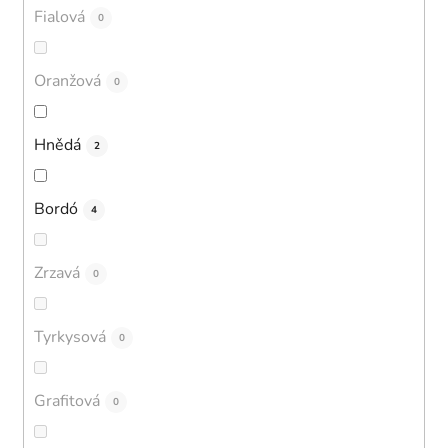
Fialová
0
Oranžová
0
Hnědá
2
Bordó
4
Zrzavá
0
Tyrkysová
0
Grafitová
0