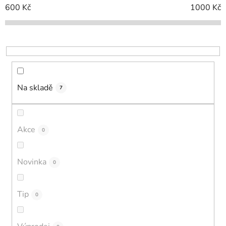
o
600
Kč
1000
Kč
d
u
k
t
ů
Na skladě
7
Akce
0
Novinka
0
Tip
0