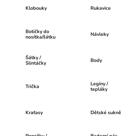
Klobouky
Rukavice
Botičky do
Návleky
nosítka/šátku
Šátky /
Body
Slintáčky
Legíny /
Trička
tepláky
Kraťasy
Dětské sukně
Ponožky /
Bederní pás