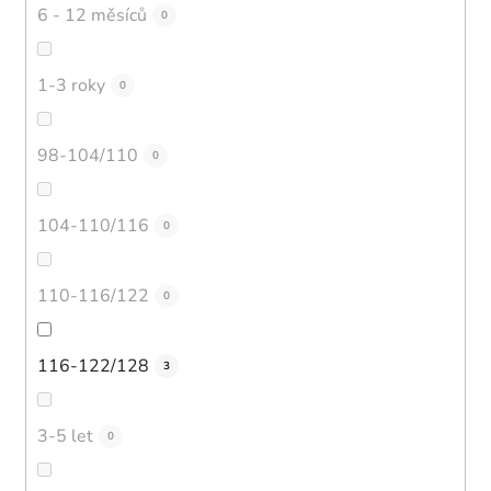
6 - 12 měsíců
0
1-3 roky
0
98-104/110
0
104-110/116
0
110-116/122
0
116-122/128
3
3-5 let
0