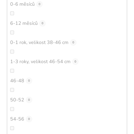
0-6 měsíců
0
6-12 měsíců
0
0-1 rok, velikost 38-46 cm
0
1-3 roky, velikost 46-54 cm
0
46-48
0
50-52
0
54-56
0