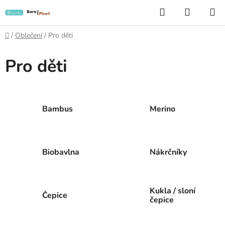
Přejít
Hledat
NÁKUP
na
KOŠÍK
obsah
Domů
/
Oblečení
/
Pro děti
Pro děti
Bambus
Merino
Biobavlna
Nákrčníky
Kukla / sloní
Čepice
čepice