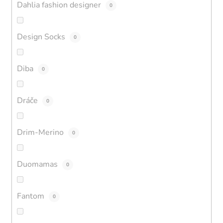
Dahlia fashion designer
0
Design Socks
0
Diba
0
Dráče
0
Drim-Merino
0
Duomamas
0
Fantom
0