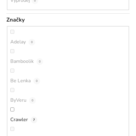
Výprodej
0
Značky
Adelay
0
Bamboolik
0
Be Lenka
0
ByVeru
0
Crawler
7