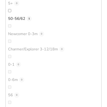
5+
0
50-56/62
1
Newcomer 0-3m
0
Charmer/Explorer 3-12/18m
0
0-1
0
0-6m
0
56
0