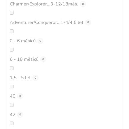
Charmer/Explorer...3-12/18měs.
0
Adventurer/Conqueror...1-4/4,5 let
0
0 - 6 měsíců
0
6 - 18 měsíců
0
1,5 - 5 let
0
40
0
42
0