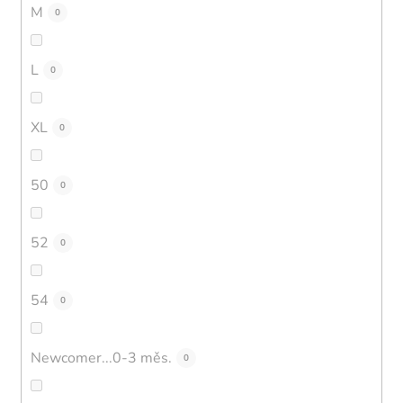
M
0
L
0
XL
0
50
0
52
0
54
0
Newcomer...0-3 měs.
0