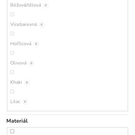
Béžová/tělová
0
Vícebarevná
0
Hořčicová
0
Olivová
0
Khaki
0
Lilac
0
Materiál