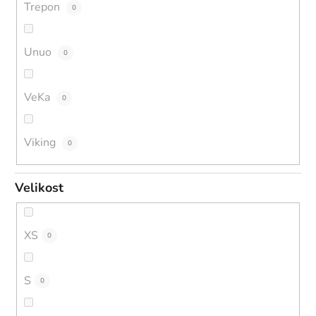
Trepon
0
Unuo
0
VeKa
0
Viking
0
Velikost
XS
0
S
0