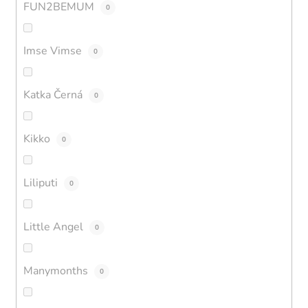
FUN2BEMUM
0
Imse Vimse
0
Katka Černá
0
Kikko
0
Liliputi
0
Little Angel
0
Manymonths
0