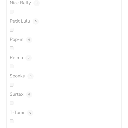
Nice Belly
0
Petit Lulu
0
Pop-in
0
Reima
0
Sponks
0
Surtex
0
T-Tomi
0