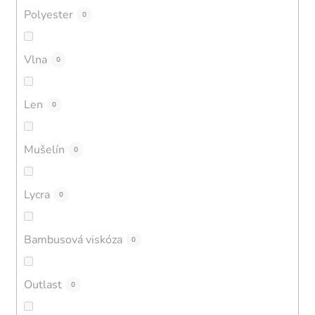
Polyester
0
Vlna
0
Len
0
Mušelín
0
Lycra
0
Bambusová viskóza
0
Outlast
0