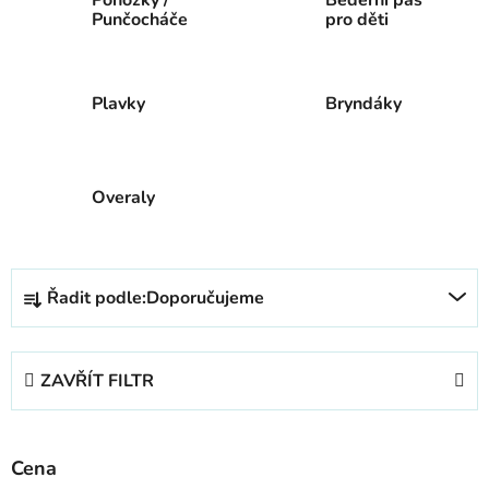
Punčocháče
pro děti
Plavky
Bryndáky
Overaly
Ř
Řadit podle:
Doporučujeme
a
z
e
ZAVŘÍT FILTR
n
í
p
Cena
r