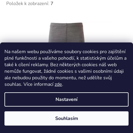
Položek k zobrazení:
7
V
ý
p
i
s
Na našem webu používáme soubory cookies pro zajištění
plné funkčnosti a vašeho pohodlí, k statistickým účelům a
p
také k cílení reklamy. Bez některých cookies náš web
r
nemůže fungovat, žádné cookies s vašimi osobními údaji
o
ale nebudou použity do momentu, než udělíte svůj
d
souhlas
.
Více informací
zde
.
u
k
Nastavení
t
ů
Souhlasím
Merino s hedvábím legíny dlouhé tenké - Hnědá,
Crawler