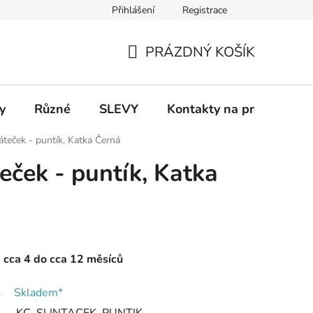
Přihlášení
Registrace
 a platba
Informace k on-line platbám
Odstoupení od smlou
PRÁZDNÝ KOŠÍK
NÁKUPNÍ
KOŠÍK
y
Různé
SLEVY
Kontakty na prodejny
šáteček - puntík, Katka Černá
teček - puntík, Katka
d cca 4 do cca 12 měsíců
Skladem*