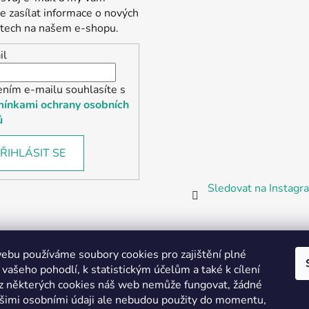
 zasílat informace o nových
tech na našem e-shopu.
il
ením e-mailu souhlasíte s
ínkami ochrany osobních
ů
ŘIHLÁSIT SE
Sledovat na Instag
bu používáme soubory cookies pro zajištění plné
 vašeho pohodlí, k statistickým účelům a také k cílení
z některých cookies náš web nemůže fungovat, žádné
Partnerská prodejna Barefoot Plzeň
ašimi osobními údaji ale nebudou použity do momentu,