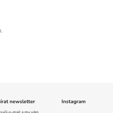
é,
rat newsletter
Instagram
 svůj e-mail a my vám