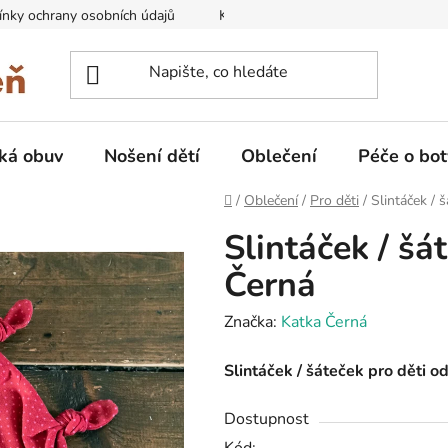
nky ochrany osobních údajů
Kontakty na prodejny
Doprava
ká obuv
Nošení dětí
Oblečení
Péče o bot
Domů
/
Oblečení
/
Pro děti
/
Slintáček / 
Slintáček / šá
Černá
Značka:
Katka Černá
Slintáček / šáteček pro děti o
Dostupnost