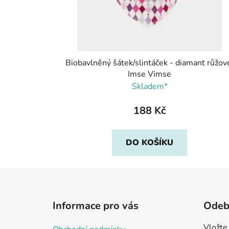
Biobavlněný šátek/slintáček - diamant růžov
Imse Vimse
Skladem*
188 Kč
DO KOŠÍKU
Z
á
Informace pro vás
Odebí
p
a
Vložte