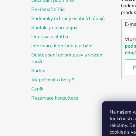
Obchodní podmínky
t
budeme
Reklamační řád
í
produk
Podmínky ochrany osobních údajů
E-ma
Kontakty na prodejny
Doprava a platba
Vlož
Informace k on-line platbám
podm
údaj
Odstoupení od smlouvy a vrácení
zboží
P
Kodex
Jak pečovat o boty?!
Ceník
Rezervace konzultace
Na našem we
funkčnosti a
reklamy. Be
cookies s v