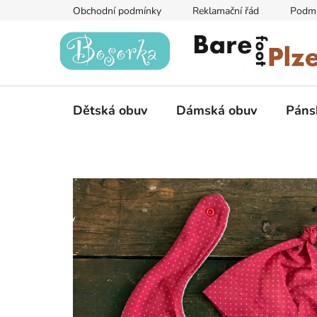
Přejít
Obchodní podmínky
Reklamační řád
Podmí
na
obsah
Dětská obuv
Dámská obuv
Páns