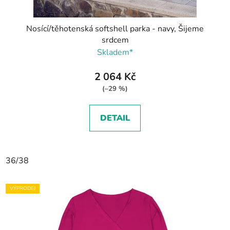
Nosící/těhotenská softshell parka - navy, Šijeme
srdcem
Skladem*
2 064 Kč
(–29 %)
DETAIL
36/38
VÝPRODEJ