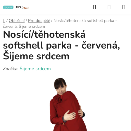
Přejít
Hledat
NÁKUP
na
KOŠÍK
obsah
Domů
/
Oblečení
/
Pro dospělé
/
Nosící/těhotenská softshell parka -
červená, Šijeme srdcem
Nosící/těhotenská
softshell parka - červená,
Šijeme srdcem
Značka:
Šijeme srdcem