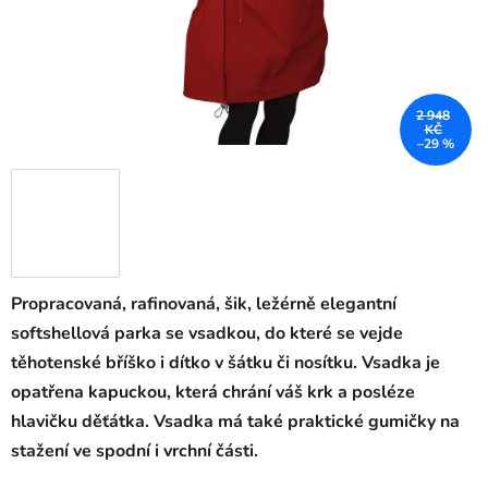
2 948
KČ
–29 %
Propracovaná, rafinovaná, šik, ležérně elegantní
softshellová parka se vsadkou, do které se vejde
těhotenské bříško i dítko v šátku či nosítku. Vsadka je
opatřena kapuckou, která chrání váš krk a posléze
hlavičku děťátka. Vsadka má také praktické gumičky na
stažení ve spodní i vrchní části.