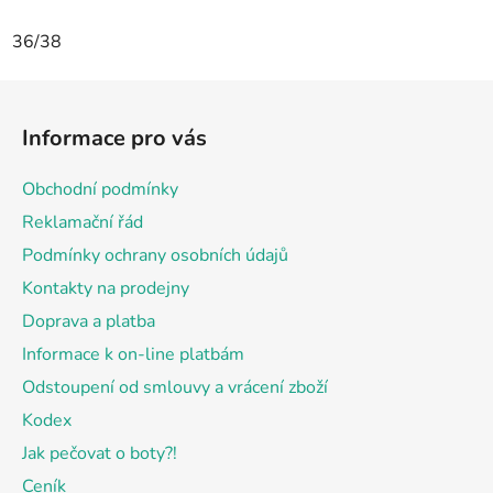
36/38
Z
á
Informace pro vás
p
a
Obchodní podmínky
t
Reklamační řád
í
Podmínky ochrany osobních údajů
Kontakty na prodejny
Doprava a platba
Informace k on-line platbám
Odstoupení od smlouvy a vrácení zboží
Kodex
Jak pečovat o boty?!
Ceník