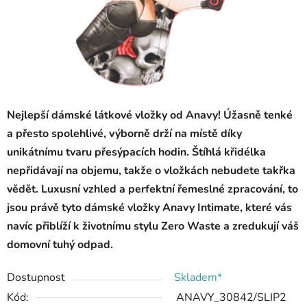
Nejlepší dámské látkové vložky od Anavy! Úžasně tenké
a přesto spolehlivé, výborně drží na místě díky
unikátnímu tvaru přesýpacích hodin. Štíhlá křidélka
nepřidávají na objemu, takže o vložkách nebudete takřka
vědět.
Luxusní vzhled a perfektní řemeslné zpracování, to
jsou právě tyto dámské vložky Anavy Intimate, které vás
navíc přiblíží k životnímu stylu Zero Waste a zredukují váš
domovní tuhý odpad.
Dostupnost
Skladem*
Kód:
ANAVY_30842/SLIP2