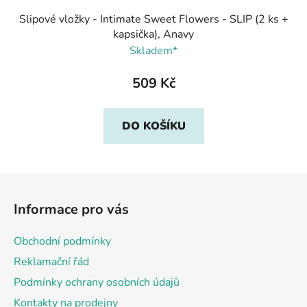
Slipové vložky - Intimate Sweet Flowers - SLIP (2 ks +
kapsička), Anavy
Skladem*
509 Kč
DO KOŠÍKU
Z
á
Informace pro vás
p
a
Obchodní podmínky
t
Reklamační řád
í
Podmínky ochrany osobních údajů
Kontakty na prodejny