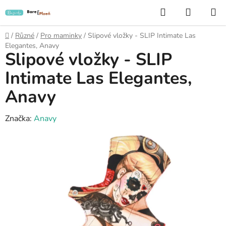
Přejít
Hledat
NÁKUP
na
KOŠÍK
obsah
Domů
/
Různé
/
Pro maminky
/
Slipové vložky - SLIP Intimate Las
Elegantes, Anavy
Slipové vložky - SLIP
Intimate Las Elegantes,
Anavy
Značka:
Anavy