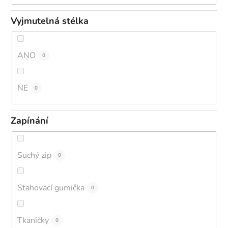
Vyjmutelná stélka
ANO
0
NE
0
Zapínání
Suchý zip
0
Stahovací gumička
0
Tkaničky
0