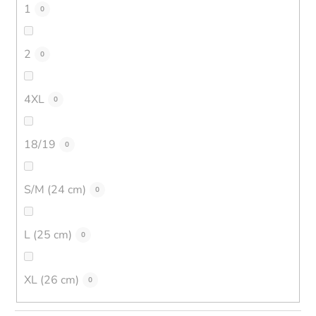
1
0
2
0
4XL
0
18/19
0
S/M (24 cm)
0
L (25 cm)
0
XL (26 cm)
0