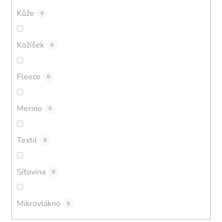
Kůže
0
Kožíšek
0
Fleece
0
Merino
0
Textil
0
Síťovina
0
Mikrovlákno
0