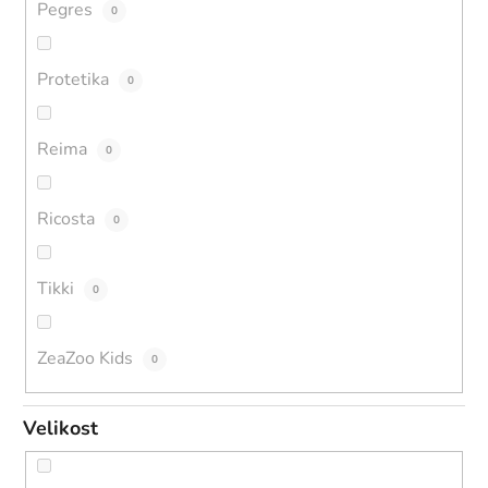
Pegres
0
Protetika
0
Reima
0
Ricosta
0
Tikki
0
ZeaZoo Kids
0
Velikost