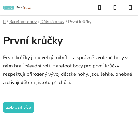
Přejít
Hledat
NÁKUP
na
KOŠÍK
obsah
Domů
/
Barefoot obuv
/
Dětská obuv
/
První krůčky
První krůčky
První krůčky jsou velký milník – a správně zvolené boty v
něm hrají zásadní roli. Barefoot boty pro první krůčky
respektují přirozený vývoj dětské nohy, jsou lehké, ohebné
a dávají dětem jistotu při chůzi.
Zobrazit více