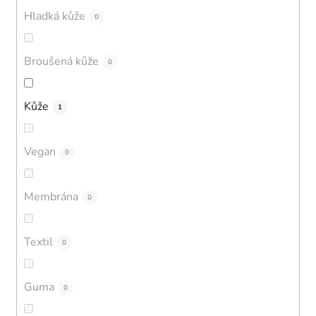
Hladká kůže
0
Broušená kůže
0
Kůže
1
Vegan
0
Membrána
0
Textil
0
Guma
0