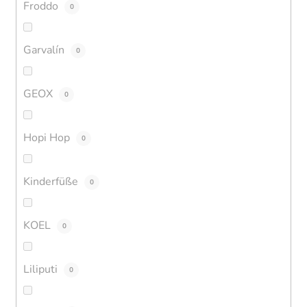
Froddo
0
Garvalín
0
GEOX
0
Hopi Hop
0
Kinderfüße
0
KOEL
0
Liliputi
0