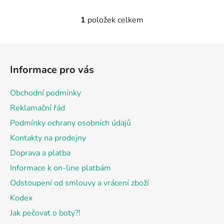
1
položek celkem
O
v
l
Z
á
á
d
Informace pro vás
p
a
a
c
Obchodní podmínky
t
í
Reklamační řád
p
í
r
Podmínky ochrany osobních údajů
v
Kontakty na prodejny
k
Doprava a platba
y
v
Informace k on-line platbám
ý
Odstoupení od smlouvy a vrácení zboží
p
Kodex
i
s
Jak pečovat o boty?!
u