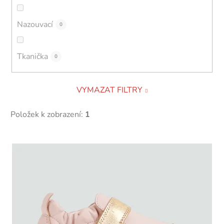
Nazouvací
0
Tkanička
0
VYMAZAT FILTRY
Položek k zobrazení:
1
V
ý
p
i
s
p
r