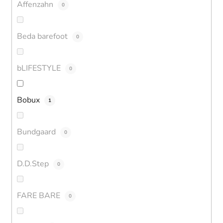
Affenzahn
0
Beda barefoot
0
bLIFESTYLE
0
Bobux
1
Bundgaard
0
D.D.Step
0
FARE BARE
0