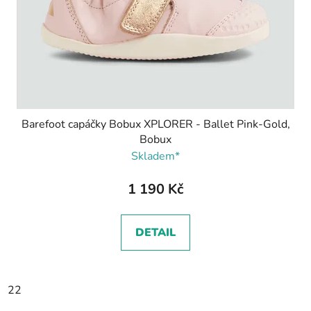
o
d
u
k
t
ů
Barefoot capáčky Bobux XPLORER - Ballet Pink-Gold,
Bobux
Skladem*
1 190 Kč
DETAIL
22