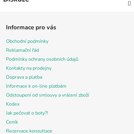
Z
á
Informace pro vás
p
a
Obchodní podmínky
t
Reklamační řád
í
Podmínky ochrany osobních údajů
Kontakty na prodejny
Doprava a platba
Informace k on-line platbám
Odstoupení od smlouvy a vrácení zboží
Kodex
Jak pečovat o boty?!
Ceník
Rezervace konzultace