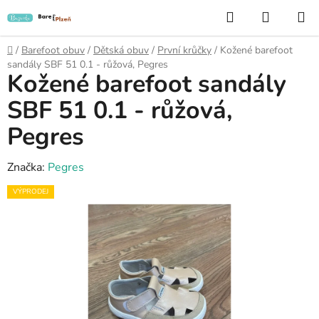
Přejít
Hledat
NÁKUP
na
KOŠÍK
obsah
Domů
/
Barefoot obuv
/
Dětská obuv
/
První krůčky
/
Kožené barefoot
sandály SBF 51 0.1 - růžová, Pegres
Kožené barefoot sandály
SBF 51 0.1 - růžová,
Pegres
Značka:
Pegres
VÝPRODEJ