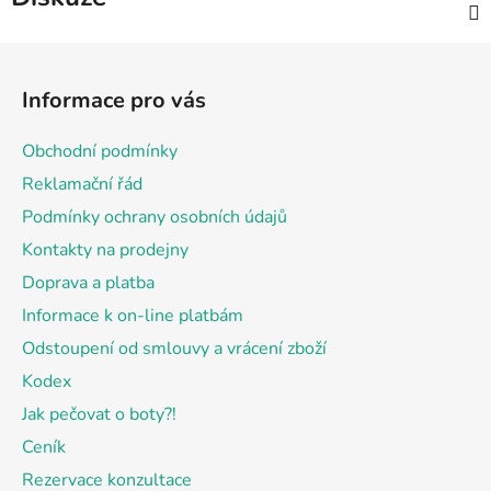
Z
á
Informace pro vás
p
a
Obchodní podmínky
t
Reklamační řád
í
Podmínky ochrany osobních údajů
Kontakty na prodejny
Doprava a platba
Informace k on-line platbám
Odstoupení od smlouvy a vrácení zboží
Kodex
Jak pečovat o boty?!
Ceník
Rezervace konzultace