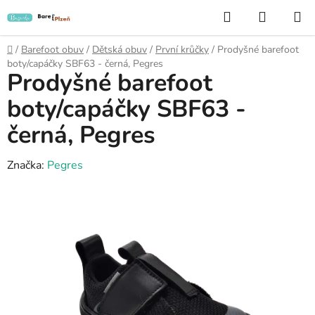
Přejít
Hledat
NÁKUP
na
KOŠÍK
obsah
Domů
/
Barefoot obuv
/
Dětská obuv
/
První krůčky
/
Prodyšné barefoot
boty/capáčky SBF63 - černá, Pegres
Prodyšné barefoot
boty/capáčky SBF63 -
černá, Pegres
Značka:
Pegres