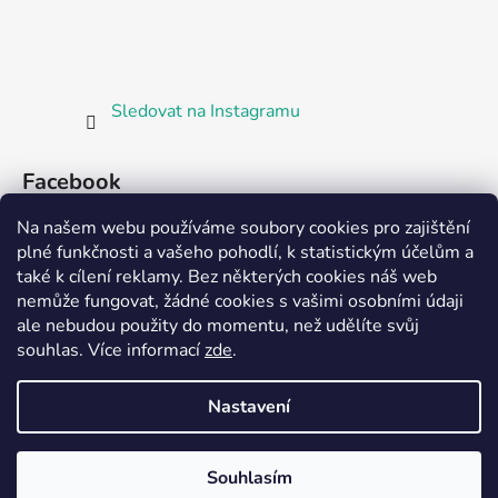
Sledovat na Instagramu
Facebook
Na našem webu používáme soubory cookies pro zajištění
plné funkčnosti a vašeho pohodlí, k statistickým účelům a
také k cílení reklamy. Bez některých cookies náš web
nemůže fungovat, žádné cookies s vašimi osobními údaji
ale nebudou použity do momentu, než udělíte svůj
Partnerská prodejna Barefoot Plzeň
souhlas
.
Více informací
zde
.
Nastavení
Vytvořil Shoptet
Souhlasím
Copyright 2026
Bosorka Plzeň
. Všechna práva