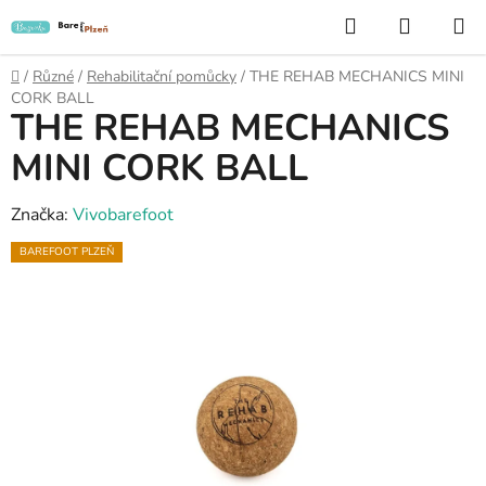
Přejít
Hledat
NÁKUP
na
KOŠÍK
obsah
Domů
/
Různé
/
Rehabilitační pomůcky
/
THE REHAB MECHANICS MINI
CORK BALL
THE REHAB MECHANICS
MINI CORK BALL
Značka:
Vivobarefoot
BAREFOOT PLZEŇ