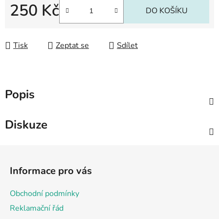
250 Kč
DO KOŠÍKU
Měrná cena:
Tisk
Zeptat se
Sdílet
Popis
Diskuze
Z
á
Informace pro vás
p
a
Obchodní podmínky
t
Reklamační řád
í