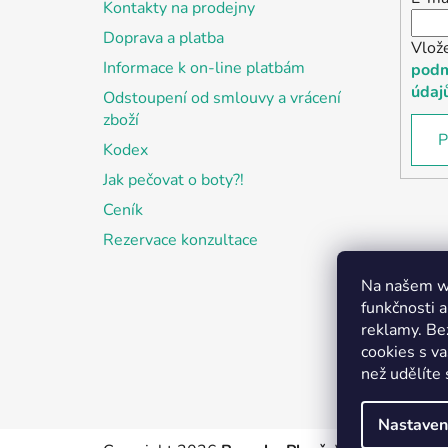
Kontakty na prodejny
Doprava a platba
Vlož
Informace k on-line platbám
podm
údaj
Odstoupení od smlouvy a vrácení
zboží
P
Kodex
Jak pečovat o boty?!
Ceník
Rezervace konzultace
Na našem we
funkčnosti a
reklamy. Be
cookies s v
než udělíte 
Nastaven