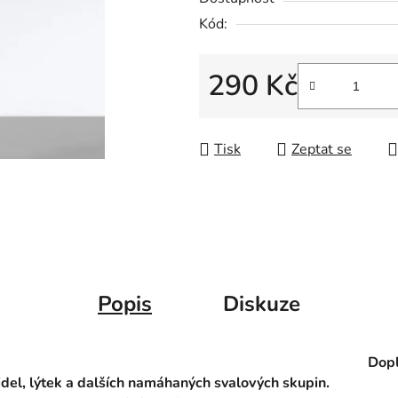
Kód:
290 Kč
Měrná cena:
Tisk
Zeptat se
Popis
Diskuze
Dopl
del, lýtek a dalších namáhaných svalových skupin.