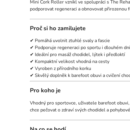
Mini Cork Roller vznikl ve spolupráci s The Re
podporovat regeneraci a obnovovat přirozenou 
Proč si ho zamilujete
✔ Pomáhá uvolnit ztuhlé svaly a fascie
✔ Podporuje regeneraci po sportu i dlouhém dn
✔ Ideální pro masáž chodidel, lýtek i předloktí
✔ Kompaktní velikost vhodná na cesty
✔ Vyroben z přírodního korku
✔ Skvělý doplněk k barefoot obuvi a cvičení cho
Pro koho je
Vhodný pro sportovce, uživatele barefoot obuv
chce pečovat o zdraví svých chodidel a pohybov
Na co se hodí