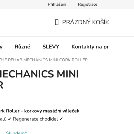
Přihlášení
Registrace
 a platba
Informace k on-line platbám
Odstoupení od smlou
PRÁZDNÝ KOŠÍK
NÁKUPNÍ
KOŠÍK
y
Různé
SLEVY
Kontakty na prodejny
THE REHAB MECHANICS MINI CORK ROLLER
ECHANICS MINI
R
k Roller – korkový masážní váleček
valů ✔ Regenerace chodidel ✔
Skladem*