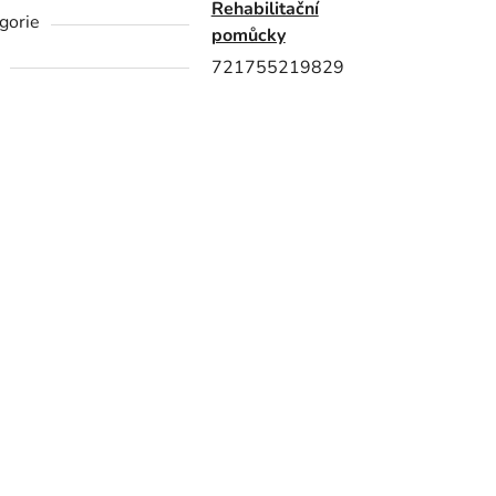
Rehabilitační
gorie
pomůcky
721755219829