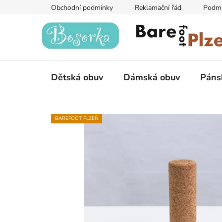
Přejít
Obchodní podmínky
Reklamační řád
Podmí
na
obsah
Dětská obuv
Dámská obuv
Páns
BAREFOOT PLZEŇ