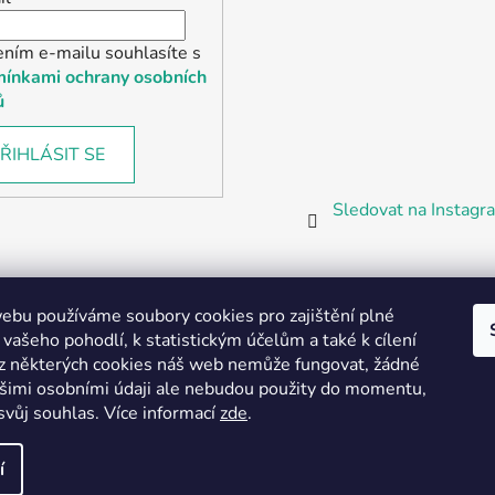
ením e-mailu souhlasíte s
ínkami ochrany osobních
ů
ŘIHLÁSIT SE
Sledovat na Instag
bu používáme soubory cookies pro zajištění plné
 vašeho pohodlí, k statistickým účelům a také k cílení
z některých cookies náš web nemůže fungovat, žádné
Partnerská prodejna Barefoot Plzeň
ašimi osobními údaji ale nebudou použity do momentu,
svůj souhlas
.
Více informací
zde
.
í