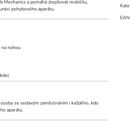
hab Mechanics a pomáhá zlepšovat mobilitu,
Kate
funkci pohybového aparátu.
EAN
i na nohou
didel
i, osoby se sedavým zaměstnáním i každého, kdo
ého aparátu.