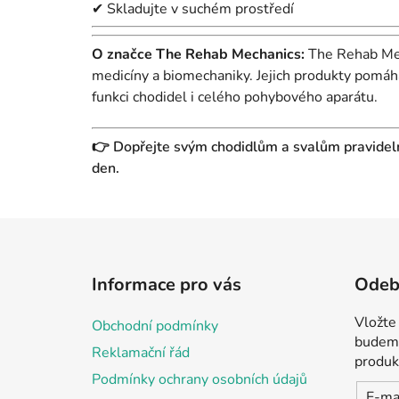
✔ Skladujte v suchém prostředí
O značce The Rehab Mechanics:
The Rehab Mech
medicíny a biomechaniky. Jejich produkty pomáha
funkci chodidel i celého pohybového aparátu.
👉 Dopřejte svým chodidlům a svalům pravidel
den.
Z
á
Informace pro vás
Odebí
p
a
Vložte
Obchodní podmínky
t
budeme
Reklamační řád
í
produk
Podmínky ochrany osobních údajů
E-ma