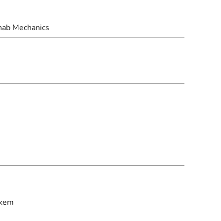
hab Mechanics
íkem