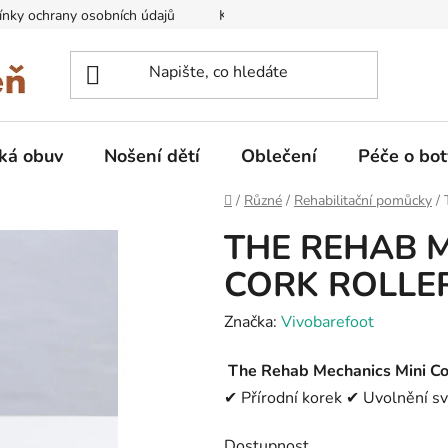
nky ochrany osobních údajů
Kontakty na prodejny
Doprava
ká obuv
Nošení dětí
Oblečení
Péče o bot
Domů
/
Různé
/
Rehabilitační pomůcky
/
THE REHAB M
CORK ROLLE
Značka:
Vivobarefoot
The Rehab Mechanics Mini Cor
✔ Přírodní korek ✔ Uvolnění s
Dostupnost