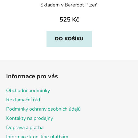
Skladem v Barefoot Plzeň
525 Kč
DO KOŠÍKU
Z
á
Informace pro vás
p
a
Obchodní podmínky
t
Reklamační řád
í
Podmínky ochrany osobních údajů
Kontakty na prodejny
Doprava a platba
Informace k on-line platbám