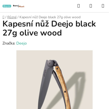
Přejít
Hledat
NÁKUP
na
KOŠÍK
obsah
Domů
/
Různé
/
Kapesní nůž Deejo black 27g olive wood
Kapesní nůž Deejo black
27g olive wood
Značka:
Deejo