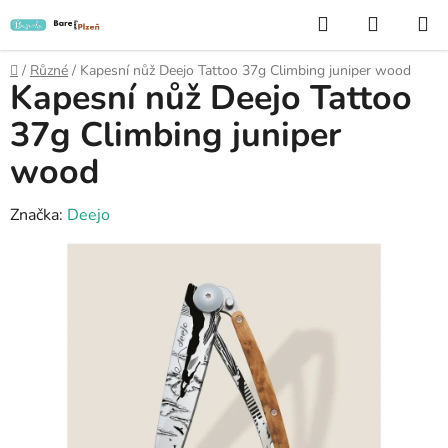
Přejít
Hledat
NÁKUP
na
KOŠÍK
obsah
Domů
/
Různé
/
Kapesní nůž Deejo Tattoo 37g Climbing juniper wood
Kapesní nůž Deejo Tattoo
37g Climbing juniper
wood
Značka:
Deejo