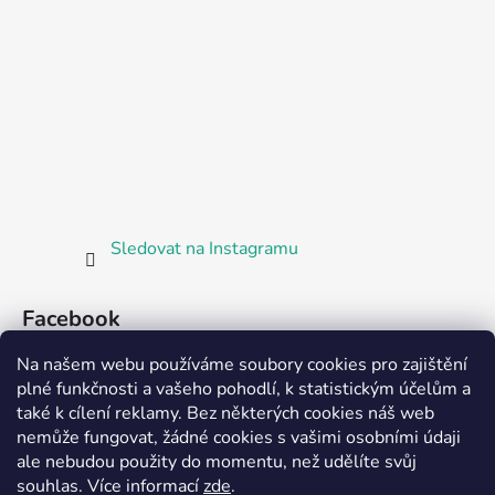
Sledovat na Instagramu
Facebook
Na našem webu používáme soubory cookies pro zajištění
plné funkčnosti a vašeho pohodlí, k statistickým účelům a
také k cílení reklamy. Bez některých cookies náš web
nemůže fungovat, žádné cookies s vašimi osobními údaji
ale nebudou použity do momentu, než udělíte svůj
Partnerská prodejna Barefoot Plzeň
souhlas
.
Více informací
zde
.