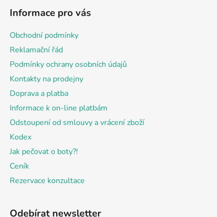
á
Informace pro vás
p
a
Obchodní podmínky
t
Reklamační řád
í
Podmínky ochrany osobních údajů
Kontakty na prodejny
Doprava a platba
Informace k on-line platbám
Odstoupení od smlouvy a vrácení zboží
Kodex
Jak pečovat o boty?!
Ceník
Rezervace konzultace
Odebírat newsletter