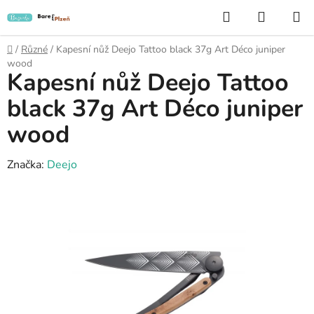
Přejít
Hledat
NÁKUP
na
KOŠÍK
obsah
Domů
/
Různé
/
Kapesní nůž Deejo Tattoo black 37g Art Déco juniper
wood
Kapesní nůž Deejo Tattoo
black 37g Art Déco juniper
wood
Značka:
Deejo