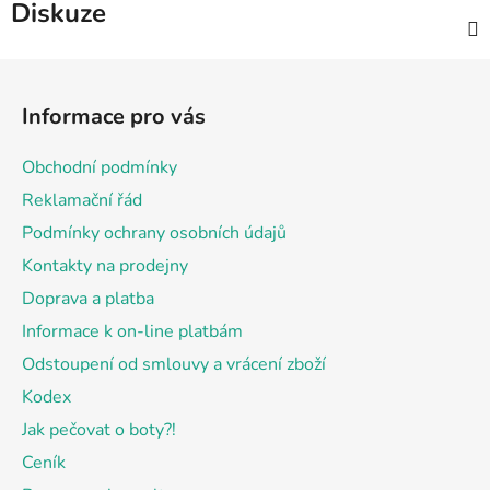
Diskuze
Z
á
Informace pro vás
p
a
Obchodní podmínky
t
Reklamační řád
í
Podmínky ochrany osobních údajů
Kontakty na prodejny
Doprava a platba
Informace k on-line platbám
Odstoupení od smlouvy a vrácení zboží
Kodex
Jak pečovat o boty?!
Ceník