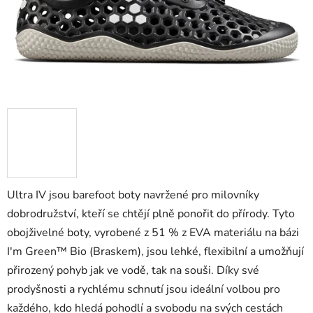
Ultra IV jsou barefoot boty navržené pro milovníky
dobrodružství, kteří se chtějí plně ponořit do přírody. Tyto
obojživelné boty, vyrobené z 51 % z EVA materiálu na bázi
I'm Green™ Bio (Braskem), jsou lehké, flexibilní a umožňují
přirozený pohyb jak ve vodě, tak na souši. Díky své
prodyšnosti a rychlému schnutí jsou ideální volbou pro
každého, kdo hledá pohodlí a svobodu na svých cestách