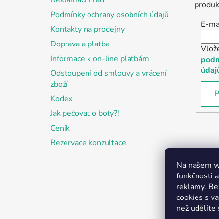
Reklamační řád
í
produk
Podmínky ochrany osobních údajů
E-ma
Kontakty na prodejny
Doprava a platba
Vlož
Informace k on-line platbám
podm
údaj
Odstoupení od smlouvy a vrácení
zboží
P
Kodex
Jak pečovat o boty?!
Ceník
Rezervace konzultace
Na našem we
funkčnosti a
reklamy. Be
cookies s v
než udělíte 