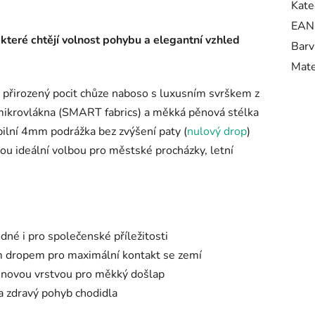
Kate
EAN
které chtějí volnost pohybu a elegantní vzhled
Barv
Mate
 přirozený pocit chůze naboso s luxusním svrškem z
 mikrovlákna (SMART fabrics) a měkká pěnová stélka
ibilní 4mm podrážka bez zvýšení paty (
nulový drop
)
ou ideální volbou pro městské procházky, letní
dné i pro společenské příležitosti
 dropem pro maximální kontakt se zemí
ěnovou vrstvou pro měkký došlap
a zdravý pohyb chodidla