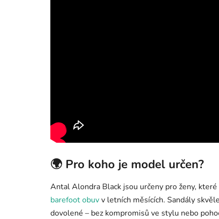
🌍 Pro koho je model určen?
Antal Alondra Black jsou určeny pro ženy, které
barefoot obuv
v letních měsících. Sandály skvěl
dovolené – bez kompromisů ve stylu nebo pohod