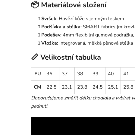
📦 Materiálové složení
Svršek:
Hovězí kůže s jemným leskem
Podšívka a stélka:
SMART fabrics (mikrovl
Podešev:
4mm flexibilní gumová podrážka,
Vložka:
Integrovaná, měkká pěnová stélka
📏 Velikostní tabulka
EU
36
37
38
39
40
41
CM
22,5
23,1
23,8
24,5
25,1
25,8
Doporučujeme změřit délku chodidla a vybírat ve
padnutí.