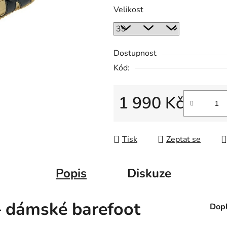
Velikost
Dostupnost
Kód:
1 990 Kč
Měrná cena:
Tisk
Zeptat se
Popis
Diskuze
– dámské barefoot
Dopl