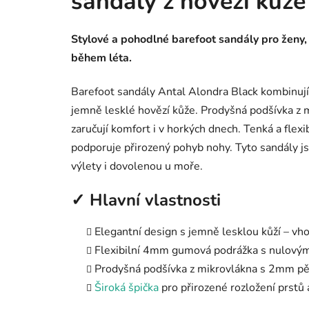
sandály z hovězí kůže
Stylové a pohodlné barefoot sandály pro ženy, 
během léta.
Barefoot sandály Antal Alondra Black kombinují
jemně lesklé hovězí kůže. Prodyšná podšívka z
zaručují komfort i v horkých dnech. Tenká a flex
podporuje přirozený pohyb nohy. Tyto sandály js
výlety i dovolenou u moře.
✓ Hlavní vlastnosti
Elegantní design s jemně lesklou kůží – vho
Flexibilní 4mm gumová podrážka s nulovým
Prodyšná podšívka z mikrovlákna s 2mm p
Široká špička
pro přirozené rozložení prstů 