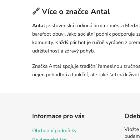
🔗 Více o značce Antal
Antal
je slovenská rodinná firma z města Medzila
barefoot obuvi. Jako sociální podnik podporuje z
komunity. Každý pár bot je ručně vyráběn z pré
udržitelnost a zdravý pohyb.
Značka Antal spojuje tradiční řemeslnou zručno
nejen pohodlná a funkční, ale také šetrná k živo
Z
á
Informace pro vás
Odebí
p
a
Vložte
Obchodní podmínky
t
budeme