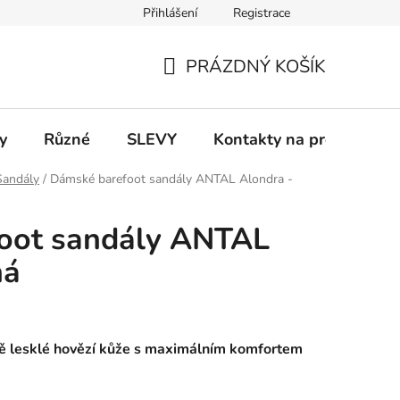
Přihlášení
Registrace
 a platba
Informace k on-line platbám
Odstoupení od smlou
PRÁZDNÝ KOŠÍK
NÁKUPNÍ
KOŠÍK
y
Různé
SLEVY
Kontakty na prodejny
Sandály
/
Dámské barefoot sandály ANTAL Alondra -
oot sandály ANTAL
ná
ně lesklé hovězí kůže s maximálním komfortem