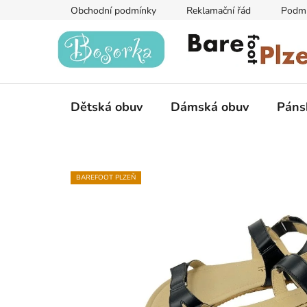
Přejít
Obchodní podmínky
Reklamační řád
Podmí
na
obsah
Dětská obuv
Dámská obuv
Páns
BAREFOOT PLZEŇ