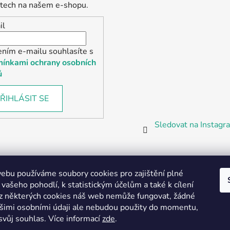
tech na našem e-shopu.
il
ením e-mailu souhlasíte s
ínkami ochrany osobních
ů
ŘIHLÁSIT SE
Sledovat na Instag
bu používáme soubory cookies pro zajištění plné
 vašeho pohodlí, k statistickým účelům a také k cílení
z některých cookies náš web nemůže fungovat, žádné
Partnerská prodejna Barefoot Plzeň
ašimi osobními údaji ale nebudou použity do momentu,
svůj souhlas
.
Více informací
zde
.