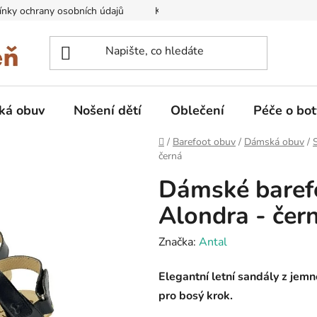
nky ochrany osobních údajů
Kontakty na prodejny
Doprava
ká obuv
Nošení dětí
Oblečení
Péče o bot
Domů
/
Barefoot obuv
/
Dámská obuv
/
černá
Dámské baref
Alondra - čer
Značka:
Antal
Elegantní letní sandály z jem
pro bosý krok.