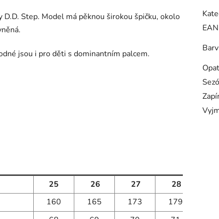
Kate
y D.D. Step. Model má pěknou širokou špičku, okolo
EAN
vněná.
Barv
odné jsou i pro děti s dominantním palcem.
Opa
Sez
Zapí
Vyjm
25
26
27
28
2
160
165
173
179
18