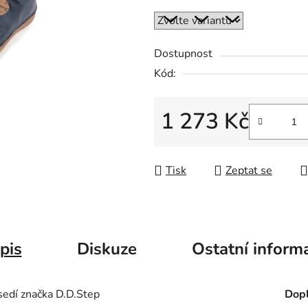
Dostupnost
Kód:
1 273 Kč
Měrná cena:
Tisk
Zeptat se
pis
Diskuze
Ostatní inform
edí značka D.D.Step
Dopl