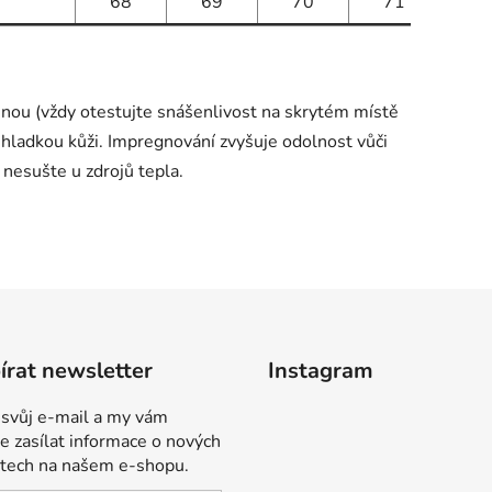
68
69
70
71
7
ěnou (vždy otestujte snášenlivost na skrytém místě
 hladkou kůži. Impregnování zvyšuje odolnost vůči
 nesušte u zdrojů tepla.
rat newsletter
Instagram
 svůj e-mail a my vám
 zasílat informace o nových
tech na našem e-shopu.