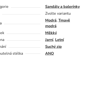
gorie
Sandály a balerínky
Zvolte variantu
Modrá
,
Tmavě
a
modrá
tek
Měkký
óna
Jarní
,
Letní
nání
Suchý zip
utelná stélka
ANO
9
30
5
191