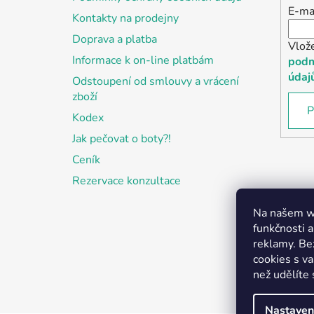
E-ma
Kontakty na prodejny
Doprava a platba
Vlož
Informace k on-line platbám
podm
údaj
Odstoupení od smlouvy a vrácení
zboží
P
Kodex
Jak pečovat o boty?!
Ceník
Rezervace konzultace
Na našem we
funkčnosti a
reklamy. Be
cookies s v
než udělíte 
Nastaven