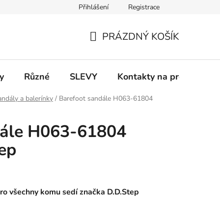
Přihlášení
Registrace
 a platba
Informace k on-line platbám
Odstoupení od smlou
PRÁZDNÝ KOŠÍK
NÁKUPNÍ
KOŠÍK
y
Různé
SLEVY
Kontakty na prodejny
ndály a balerínky
/
Barefoot sandále H063-61804
dále H063-61804
ep
ro všechny komu sedí značka D.D.Step