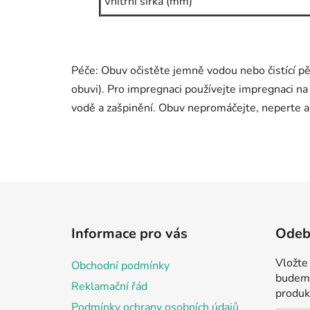
Vnitřní šířka (mm)
Péče: Obuv očistěte jemně vodou nebo čistící p
obuvi). Pro impregnaci používejte impregnaci na
vodě a zašpinění. Obuv nepromáčejte, neperte a
Z
á
Informace pro vás
Odebí
p
a
Vložte
Obchodní podmínky
t
budeme
Reklamační řád
í
produk
Podmínky ochrany osobních údajů