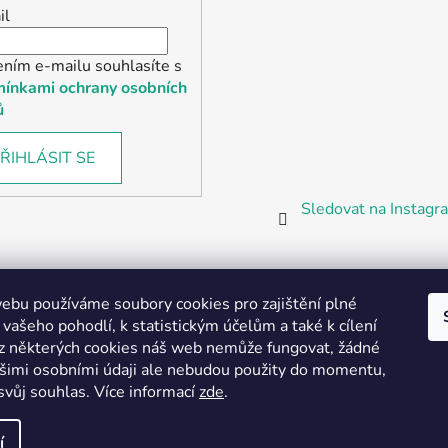
il
ením e-mailu souhlasíte s
ínkami ochrany osobních
ů
ŘIHLÁSIT SE
Sledovat na Instag
bu používáme soubory cookies pro zajištění plné
 vašeho pohodlí, k statistickým účelům a také k cílení
z některých cookies náš web nemůže fungovat, žádné
Partnerská prodejna Barefoot Plzeň
ašimi osobními údaji ale nebudou použity do momentu,
svůj souhlas
.
Více informací
zde
.
í