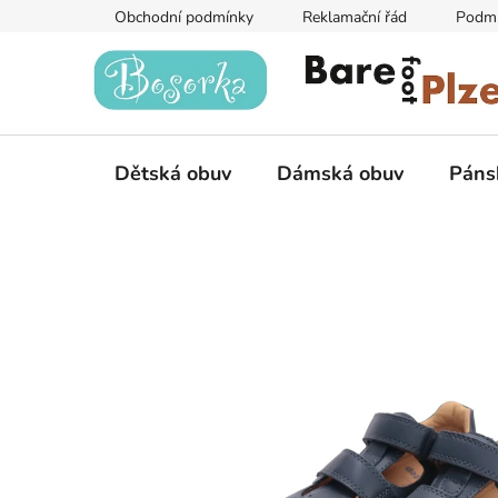
Přejít
Obchodní podmínky
Reklamační řád
Podmí
na
obsah
Dětská obuv
Dámská obuv
Páns