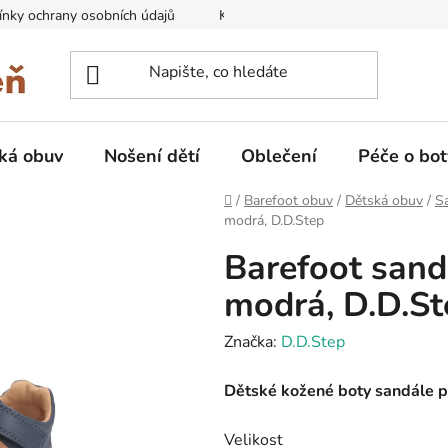
nky ochrany osobních údajů
Kontakty na prodejny
Doprava
ká obuv
Nošení dětí
Oblečení
Péče o bot
Domů
/
Barefoot obuv
/
Dětská obuv
/
Sa
modrá, D.D.Step
Barefoot san
modrá, D.D.St
Značka:
D.D.Step
Dětské kožené boty sandále p
Velikost