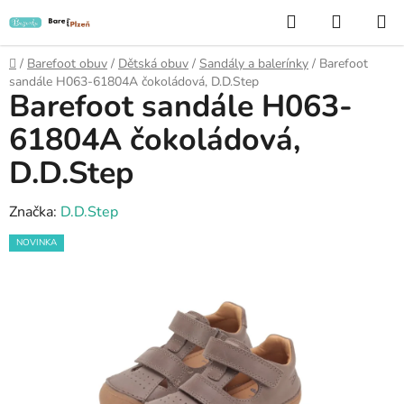
Přejít
Hledat
NÁKUP
na
KOŠÍK
obsah
Domů
/
Barefoot obuv
/
Dětská obuv
/
Sandály a balerínky
/
Barefoot
sandále H063-61804A čokoládová, D.D.Step
Barefoot sandále H063-
61804A čokoládová,
D.D.Step
Značka:
D.D.Step
NOVINKA