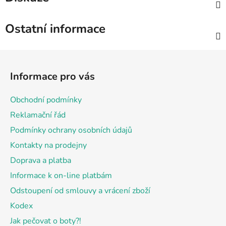
Ostatní informace
Z
á
Informace pro vás
p
a
Obchodní podmínky
t
Reklamační řád
í
Podmínky ochrany osobních údajů
Kontakty na prodejny
Doprava a platba
Informace k on-line platbám
Odstoupení od smlouvy a vrácení zboží
Kodex
Jak pečovat o boty?!