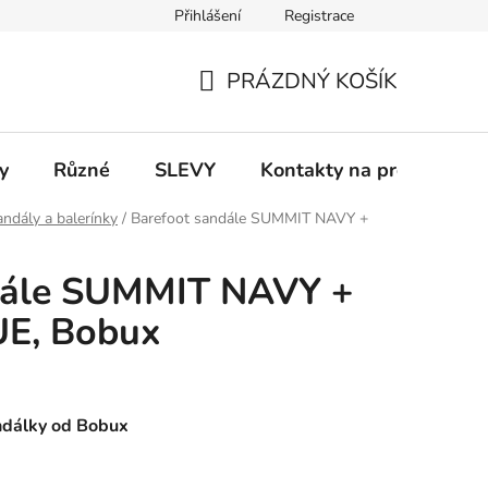
Přihlášení
Registrace
 a platba
Informace k on-line platbám
Odstoupení od smlou
PRÁZDNÝ KOŠÍK
NÁKUPNÍ
KOŠÍK
y
Různé
SLEVY
Kontakty na prodejny
ndály a balerínky
/
Barefoot sandále SUMMIT NAVY +
dále SUMMIT NAVY +
E, Bobux
ndálky od Bobux