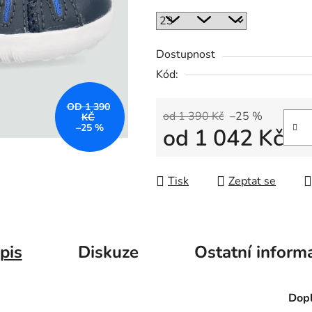
Dostupnost
Kód:
OD 1 390
od 1 390 Kč
–25 %
KČ
–25 %
od
1 042 Kč
Měrná cena:
Tisk
Zeptat se
pis
Diskuze
Ostatní inform
Dopl