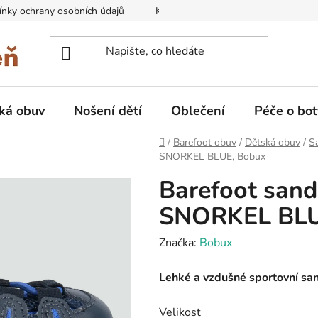
nky ochrany osobních údajů
Kontakty na prodejny
Doprava
ká obuv
Nošení dětí
Oblečení
Péče o bot
Domů
/
Barefoot obuv
/
Dětská obuv
/
Sa
SNORKEL BLUE, Bobux
Barefoot san
SNORKEL BLU
Značka:
Bobux
Lehké a vzdušné sportovní sa
Velikost