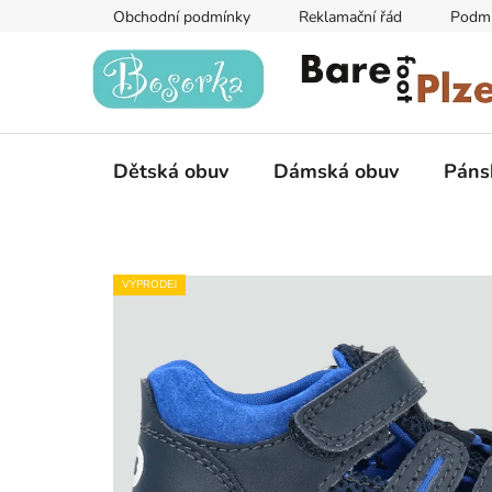
Přejít
Obchodní podmínky
Reklamační řád
Podmí
na
obsah
Dětská obuv
Dámská obuv
Páns
VÝPRODEJ