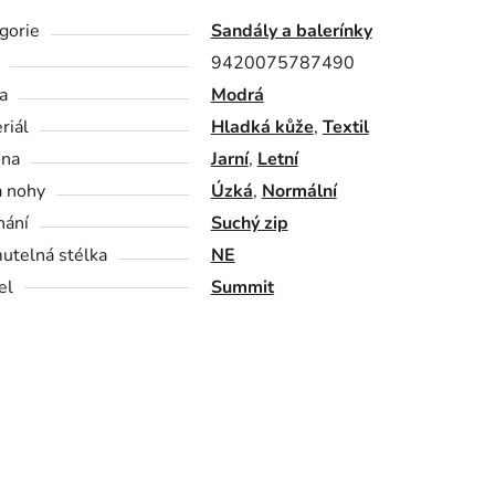
gorie
Sandály a balerínky
9420075787490
a
Modrá
riál
Hladká kůže
,
Textil
óna
Jarní
,
Letní
a nohy
Úzká
,
Normální
nání
Suchý zip
utelná stélka
NE
el
Summit