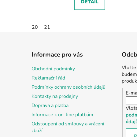
DETAIL
20
21
Z
á
Informace pro vás
Odebí
p
a
Vložte
Obchodní podmínky
t
budeme
Reklamační řád
í
produk
Podmínky ochrany osobních údajů
E-ma
Kontakty na prodejny
Doprava a platba
Vlož
Informace k on-line platbám
podm
údaj
Odstoupení od smlouvy a vrácení
zboží
P