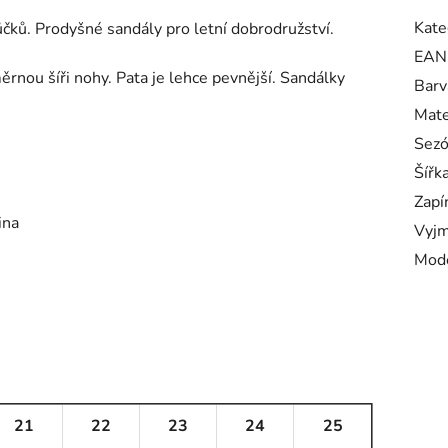
Kate
čků. Prodyšné sandály pro letní dobrodružství.
EAN
nou šíři nohy. Pata je lehce pevnější. Sandálky
Barv
Mate
Sez
Šířk
Zapí
ina
Vyjm
Mod
21
22
23
24
25