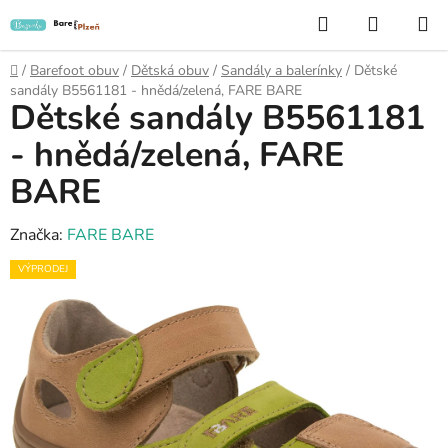
Přejít
Hledat
NÁKUP
na
KOŠÍK
obsah
Domů
/
Barefoot obuv
/
Dětská obuv
/
Sandály a balerínky
/
Dětské
sandály B5561181 - hnědá/zelená, FARE BARE
Dětské sandály B5561181
- hnědá/zelená, FARE
BARE
Značka:
FARE BARE
VÝPRODEJ