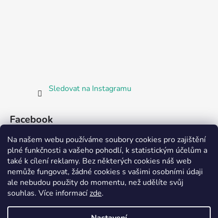
Sledovat na Instagramu
Facebook
Na našem webu používáme soubory cookies pro zajištění
plné funkčnosti a vašeho pohodlí, k statistickým účelům a
také k cílení reklamy. Bez některých cookies náš web
nemůže fungovat, žádné cookies s vašimi osobními údaji
ale nebudou použity do momentu, než udělíte svůj
Partnerská prodejna Barefoot Plzeň
souhlas
.
Více informací
zde
.