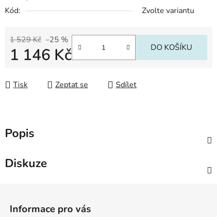
Kód:
Zvolte variantu
1 529 Kč
–25 %
DO KOŠÍKU
1 146 Kč
Měrná cena:
Tisk
Zeptat se
Sdílet
Popis
Diskuze
Z
á
Informace pro vás
p