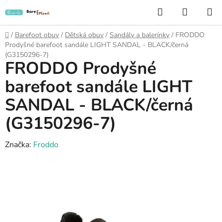
Přejít
Hledat
NÁKUP
na
KOŠÍK
obsah
Domů
/
Barefoot obuv
/
Dětská obuv
/
Sandály a balerínky
/
FRODDO
Prodyšné barefoot sandále LIGHT SANDAL - BLACK/černá
(G3150296-7)
FRODDO Prodyšné
barefoot sandále LIGHT
SANDAL - BLACK/černá
(G3150296-7)
Značka:
Froddo