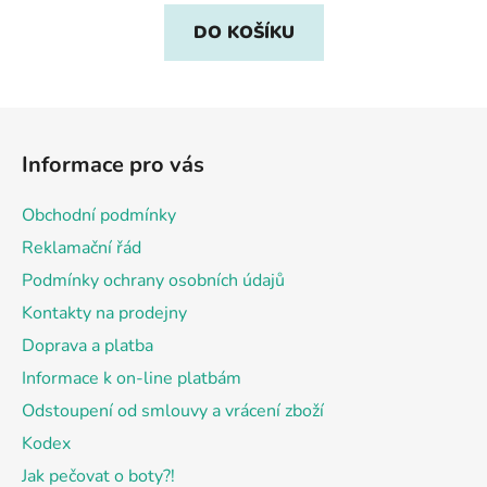
DO KOŠÍKU
Z
á
Informace pro vás
p
a
Obchodní podmínky
t
Reklamační řád
í
Podmínky ochrany osobních údajů
Kontakty na prodejny
Doprava a platba
Informace k on-line platbám
Odstoupení od smlouvy a vrácení zboží
Kodex
Jak pečovat o boty?!