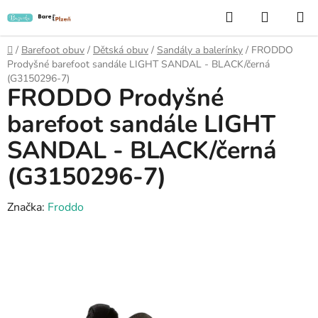
Přejít
Hledat
NÁKUP
na
KOŠÍK
obsah
Domů
/
Barefoot obuv
/
Dětská obuv
/
Sandály a balerínky
/
FRODDO
Prodyšné barefoot sandále LIGHT SANDAL - BLACK/černá
(G3150296-7)
FRODDO Prodyšné
barefoot sandále LIGHT
SANDAL - BLACK/černá
(G3150296-7)
Značka:
Froddo