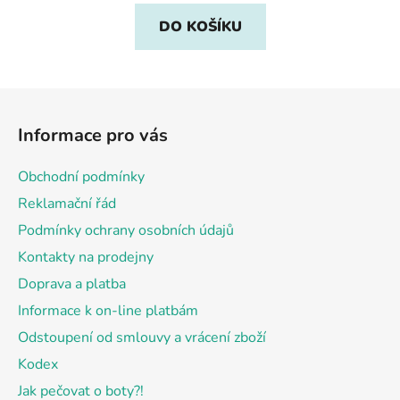
DO KOŠÍKU
Z
á
Informace pro vás
p
a
Obchodní podmínky
t
Reklamační řád
í
Podmínky ochrany osobních údajů
Kontakty na prodejny
Doprava a platba
Informace k on-line platbám
Odstoupení od smlouvy a vrácení zboží
Kodex
Jak pečovat o boty?!