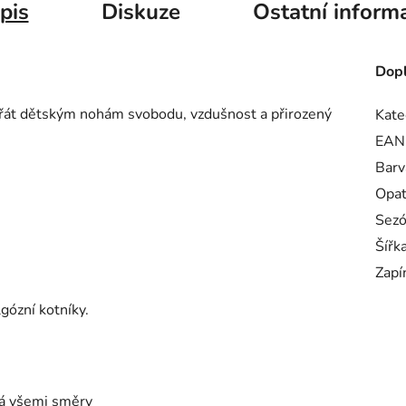
pis
Diskuze
Ostatní inform
Dopl
opřát dětským nohám svobodu, vzdušnost a přirozený
Kate
EAN
Barv
Opa
Sez
Šířk
Zapí
ózní kotníky.
bá všemi směry