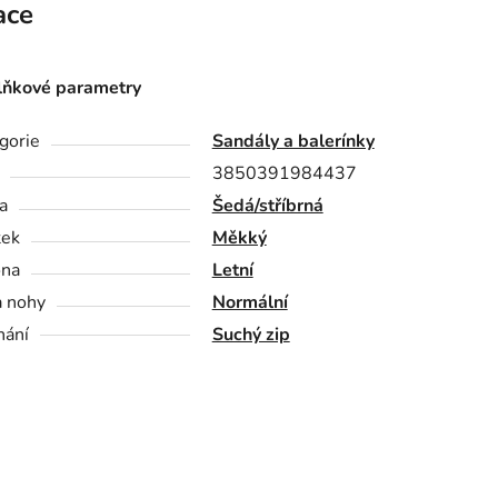
ace
ňkové parametry
gorie
Sandály a balerínky
3850391984437
a
Šedá/stříbrná
tek
Měkký
óna
Letní
a nohy
Normální
nání
Suchý zip