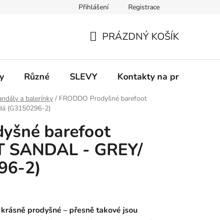
Přihlášení
Registrace
 a platba
Informace k on-line platbám
Odstoupení od smlou
PRÁZDNÝ KOŠÍK
NÁKUPNÍ
KOŠÍK
y
Různé
SLEVY
Kontakty na prodejny
ndály a balerínky
/
FRODDO Prodyšné barefoot
dá (G3150296-2)
yšné barefoot
T SANDAL - GREY/
96-2)
krásně prodyšné – přesně takové jsou