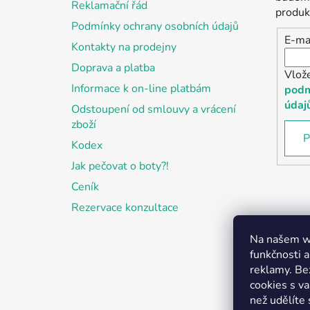
Reklamační řád
í
produk
Podmínky ochrany osobních údajů
E-ma
Kontakty na prodejny
Doprava a platba
Vlož
Informace k on-line platbám
podm
údaj
Odstoupení od smlouvy a vrácení
zboží
P
Kodex
Jak pečovat o boty?!
Ceník
Rezervace konzultace
Na našem we
funkčnosti a
reklamy. Be
cookies s v
než udělíte 