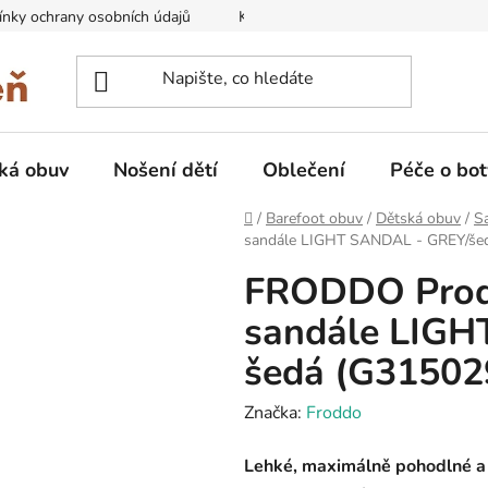
nky ochrany osobních údajů
Kontakty na prodejny
Doprava
ká obuv
Nošení dětí
Oblečení
Péče o bot
Domů
/
Barefoot obuv
/
Dětská obuv
/
Sa
sandále LIGHT SANDAL - GREY/še
FRODDO Prod
sandále LIGH
šedá (G31502
Značka:
Froddo
Lehké, maximálně pohodlné a 