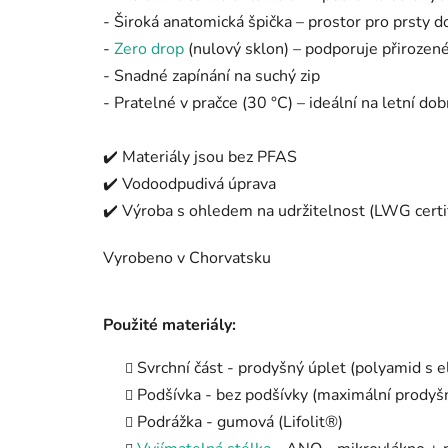
- Široká anatomická špička – prostor pro prsty do
-
Zero drop
(nulový sklon) – podporuje přirozené
- Snadné zapínání na suchý zip
- Pratelné v pračce (30 °C) – ideální na letní do
✔️ Materiály jsou bez PFAS
✔️ Vodoodpudivá úprava
✔️ Výroba s ohledem na udržitelnost (LWG certi
Vyrobeno v Chorvatsku
Použité materiály:
Svrchní část - prodyšný úplet (polyamid s 
Podšívka - bez podšívky (maximální prodyš
Podrážka - gumová (Lifolit®)