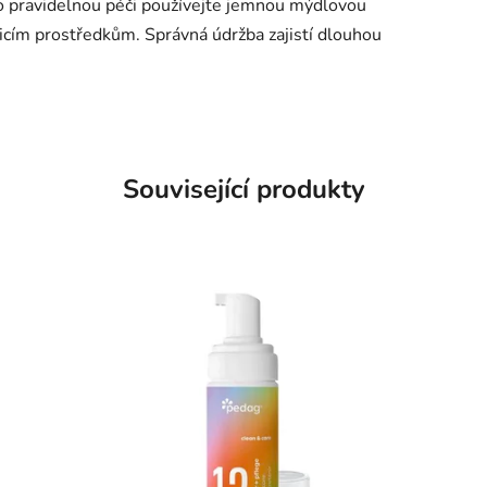
o pravidelnou péči používejte jemnou mýdlovou
icím prostředkům. Správná údržba zajistí dlouhou
Související produkty