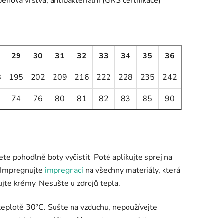
nová vrstva, antibakteriální (GRS certifikace)
29
30
31
32
33
34
35
36
8
195
202
209
216
222
228
235
242
74
76
80
81
82
83
85
90
ete pohodlně boty vyčistit. Poté aplikujte sprej na
). Impregnujte
impregnací
na všechny materiály, která
jte krémy. Nesušte u zdrojů tepla.
 teplotě 30°C. Sušte na vzduchu, nepoužívejte