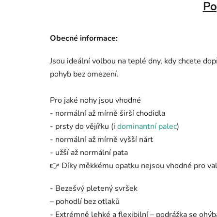
Po
Obecné informace:
Jsou ideální volbou na teplé dny, kdy chcete d
pohyb bez omezení.
Pro jaké nohy jsou vhodné
- normální až mírně širší chodidla
- prsty do vějířku (i
dominantní palec
)
- normální až mírně vyšší nárt
- užší až normální pata
👉 Díky měkkému opatku nejsou vhodné pro valg
- Bezešvý pletený svršek
– pohodlí bez otlaků
- Extrémně lehké a flexibilní – podrážka se ohý