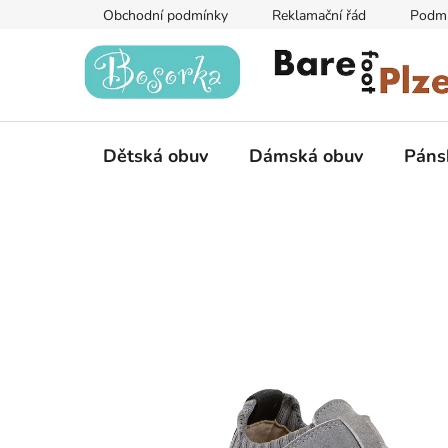
Přejít
Obchodní podmínky
Reklamační řád
Podmí
na
obsah
Dětská obuv
Dámská obuv
Páns