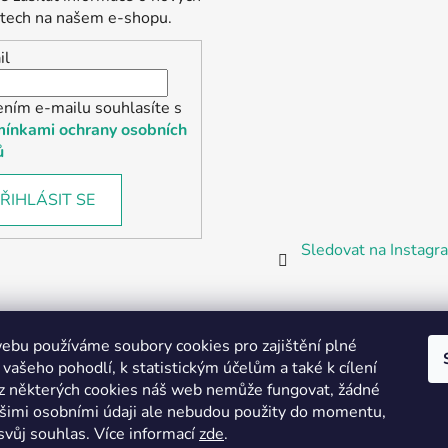
tech na našem e-shopu.
il
ením e-mailu souhlasíte s
ínkami ochrany osobních
ů
ŘIHLÁSIT SE
Sledovat na Instag
bu používáme soubory cookies pro zajištění plné
 vašeho pohodlí, k statistickým účelům a také k cílení
z některých cookies náš web nemůže fungovat, žádné
Partnerská prodejna Barefoot Plzeň
ašimi osobními údaji ale nebudou použity do momentu,
svůj souhlas
.
Více informací
zde
.