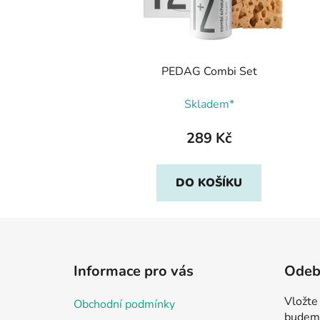
PEDAG Combi Set
Skladem*
289 Kč
DO KOŠÍKU
Z
á
Informace pro vás
Odebí
p
a
Vložte
Obchodní podmínky
t
budeme