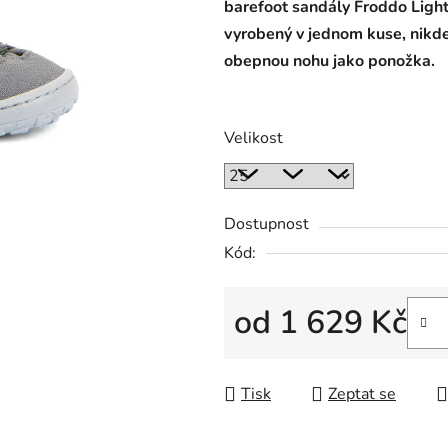
barefoot sandály Froddo Light
vyrobený v jednom kuse, nikd
obepnou nohu jako ponožka.
Velikost
Dostupnost
Kód:
od
1 629 Kč
Měrná cena:
Tisk
Zeptat se