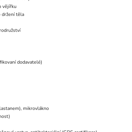
 vějířku
 držení těla
brodružství
fikovaní dodavatelé)
elastanem), mikrovlákno
nost)