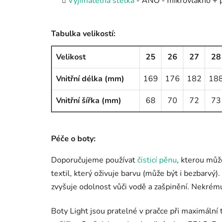
Vyjímatelná stélka
- ANO - mikrovlákno + pě
Tabulka velikostí:
Velikost
25
26
27
28
Vnitřní délka (mm)
169
176
182
18
Vnitřní šířka (mm)
68
70
72
73
Péče o boty:
Doporučujeme používat
čisticí pěnu
, kterou můž
textil, který oživuje barvu (může být i bezbarvý
zvyšuje odolnost vůči vodě a zašpinění. Nekrému
Boty Light jsou pratelné v pračce při maximální