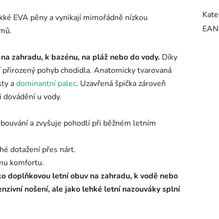
Kate
ěkké EVA pěny a vynikají mimořádně nízkou
EAN
amů.
 na zahradu, k bazénu, na pláž nebo do vody.
Díky
í přirozený pohyb chodidla. Anatomicky tvarovaná
sty a
dominantní palec
. Uzavřená špička zároveň
i dovádění u vody.
 obouvání a zvyšuje pohodlí při běžném letním
hé dotažení přes nárt.
ému komfortu.
o doplňkovou letní obuv na zahradu, k vodě nebo
nzivní nošení, ale jako lehké letní nazouváky splní