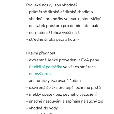
Pro jaké nožky jsou vhodné?
- průměrně široké až široké chodidlo
- vhodné i pro nožky ve tvaru „ploutvičky“
- dostatek prostoru pro dominantní palec
- normální až lehce vyšší nárt
- středně široká pata a kotník
Hlavní přednosti:
- extrémně lehké provedení z EVA pěny
-
flexibilní podrážka
ve všech směrech
-
nulový drop
- anatomicky tvarovaná špička
- uzavřená špička pro lepší ochranu prstů
- měkký opatek bez pevného vyztužení
- snadné nazouvání a zapínání na suchý zip
- vhodné do vody