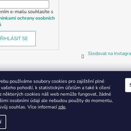
ením e-mailu souhlasíte s
ínkami ochrany osobních
ů
ŘIHLÁSIT SE
Sledovat na Instag
bu používáme soubory cookies pro zajištění plné
 vašeho pohodlí, k statistickým účelům a také k cílení
z některých cookies náš web nemůže fungovat, žádné
Partnerská prodejna Barefoot Plzeň
ašimi osobními údaji ale nebudou použity do momentu,
svůj souhlas
.
Více informací
zde
.
í
vyhrazena.