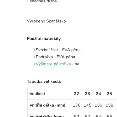
- snadná údržba
Vyrobeno Španělsko
Použité materiály:
Svrchní část - EVA pěna
Podrážka - EVA pěna
Vyjímatelná stélka
- ne
Tabulka velikostí:
Velikost
22
23
24
25
Vnitřní délka (mm)
136
145
150
158
Vnitřní šířka (mm)
60
62
64
66