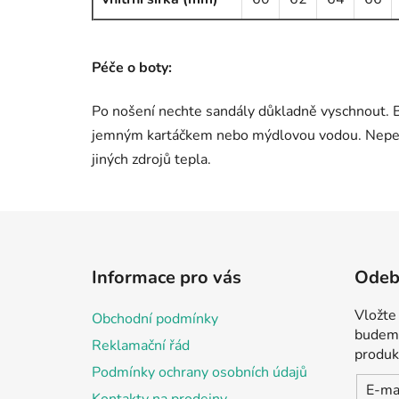
Péče o boty:
Po nošení nechte sandály důkladně vyschnout. 
jemným kartáčkem nebo mýdlovou vodou. Neperte 
jiných zdrojů tepla.
Z
á
Informace pro vás
Odebí
p
a
Vložte
Obchodní podmínky
t
budeme
Reklamační řád
í
produk
Podmínky ochrany osobních údajů
E-ma