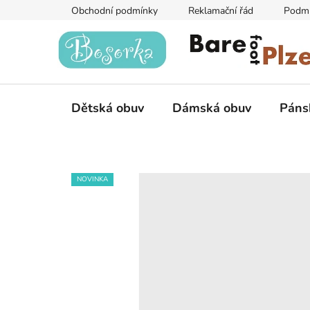
Přejít
Obchodní podmínky
Reklamační řád
Podmí
na
obsah
Dětská obuv
Dámská obuv
Páns
NOVINKA