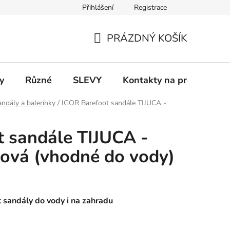
Přihlášení
Registrace
 a platba
Informace k on-line platbám
Odstoupení od smlou
PRÁZDNÝ KOŠÍK
NÁKUPNÍ
KOŠÍK
y
Různé
SLEVY
Kontakty na prodejny
ndály a balerínky
/
IGOR Barefoot sandále TIJUCA -
 sandále TIJUCA -
žová (vhodné do vody)
 sandály do vody i na zahradu