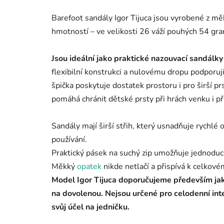
Barefoot sandály Igor Tijuca jsou vyrobené z m
hmotností – ve velikosti 26 váží pouhých 54 gr
Jsou ideální jako praktické nazouvací sandálky
flexibilní konstrukci a nulovému dropu podporuj
špička poskytuje dostatek prostoru i pro širší pr
pomáhá chránit dětské prsty při hrách venku i př
Sandály mají širší střih, který usnadňuje rychlé
používání.
Praktický pásek na suchý zip umožňuje jednoduc
Měkký
opatek
nikde netlačí a přispívá k celkov
Model Igor Tijuca doporučujeme především jak
na dovolenou. Nejsou určené pro celodenní inte
svůj účel na jedničku.