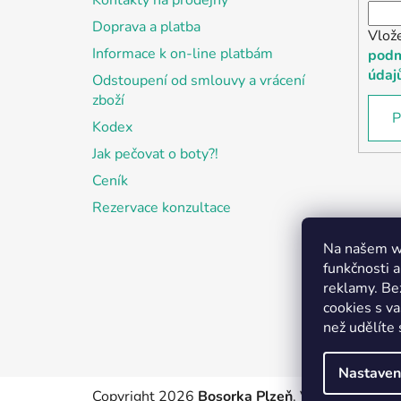
Kontakty na prodejny
Doprava a platba
Vlož
Informace k on-line platbám
podm
údaj
Odstoupení od smlouvy a vrácení
zboží
P
Kodex
Jak pečovat o boty?!
Ceník
Rezervace konzultace
Na našem we
funkčnosti a
reklamy. Be
cookies s v
než udělíte 
Nastaven
Copyright 2026
Bosorka Plzeň
. Všechna práva 