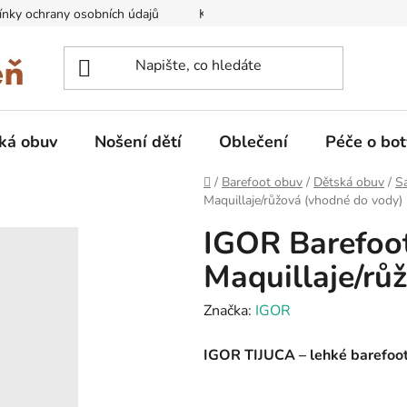
nky ochrany osobních údajů
Kontakty na prodejny
Doprava
ká obuv
Nošení dětí
Oblečení
Péče o bot
Domů
/
Barefoot obuv
/
Dětská obuv
/
Sa
Maquillaje/růžová (vhodné do vody)
IGOR Barefoot
Maquillaje/rů
Značka:
IGOR
IGOR TIJUCA – lehké barefoot