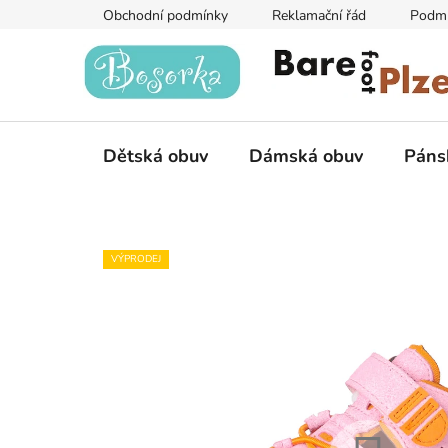
Přejít
Obchodní podmínky
Reklamační řád
Podmí
na
obsah
Dětská obuv
Dámská obuv
Páns
VÝPRODEJ