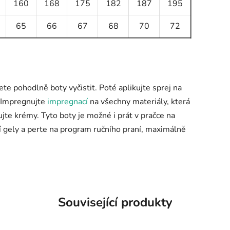
160
168
175
182
187
195
65
66
67
68
70
72
ete pohodlně boty vyčistit. Poté aplikujte sprej na
). Impregnujte
impregnací
na všechny materiály, která
jte krémy. Tyto boty je možné i prát v pračce na
ací gely a perte na program ručního praní, maximálně
Související produkty