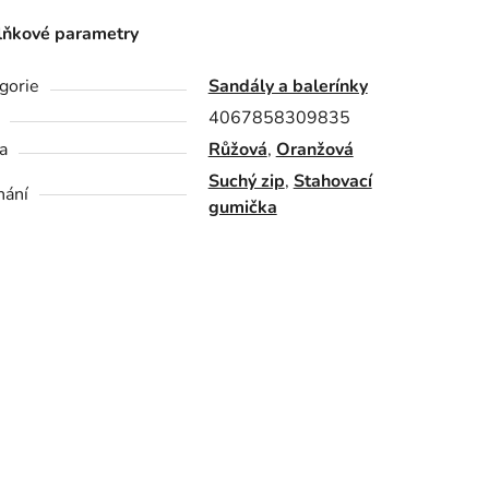
ňkové parametry
gorie
Sandály a balerínky
4067858309835
a
Růžová
,
Oranžová
Suchý zip
,
Stahovací
nání
gumička