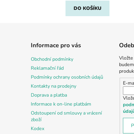
DO KOŠÍKU
Z
á
Informace pro vás
Odebí
p
a
Vložte
Obchodní podmínky
t
budeme
Reklamační řád
í
produk
Podmínky ochrany osobních údajů
E-ma
Kontakty na prodejny
Doprava a platba
Vlož
Informace k on-line platbám
podm
údaj
Odstoupení od smlouvy a vrácení
zboží
P
Kodex