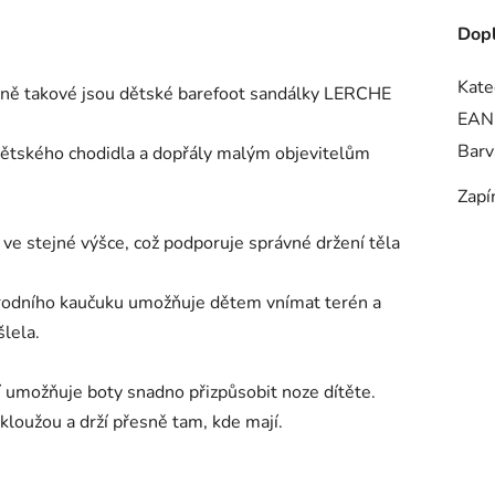
Dopl
Kate
řesně takové jsou dětské barefoot sandálky LERCHE
EAN
Barv
dětského chodidla a dopřály malým objevitelům
Zapí
ka ve stejné výšce, což podporuje správné držení těla
rodního kaučuku umožňuje dětem vnímat terén a
šlela.
í umožňuje boty snadno přizpůsobit noze dítěte.
loužou a drží přesně tam, kde mají.