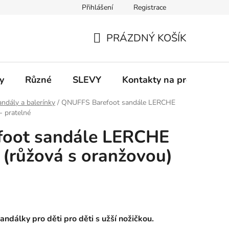
Přihlášení
Registrace
 a platba
Informace k on-line platbám
Odstoupení od smlou
PRÁZDNÝ KOŠÍK
NÁKUPNÍ
KOŠÍK
y
Různé
SLEVY
Kontakty na prodejny
ndály a balerínky
/
QNUFFS Barefoot sandále LERCHE
- pratelné
oot sandále LERCHE
a (růžová s oranžovou)
álky pro děti pro děti s užší nožičkou.