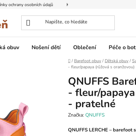
nky ochrany osobních údajů
Kontakty na prodejny
Doprava
ká obuv
Nošení dětí
Oblečení
Péče o bot
Domů
/
Barefoot obuv
/
Dětská obuv
/
Sa
- fleur/papaya (růžová s oranžovou) 
QNUFFS Baref
- fleur/papay
- pratelné
Značka:
QNUFFS
QNUFFS LERCHE – barefoot sand