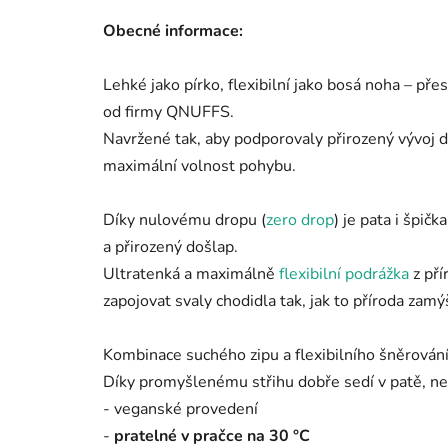
Obecné informace:
Lehké jako pírko, flexibilní jako bosá noha – p
od firmy QNUFFS.
Navržené tak, aby podporovaly přirozený vývoj 
maximální volnost pohybu.
Díky nulovému dropu (
zero drop
) je pata i špič
a přirozený došlap.
Ultratenká a maximálně
flexibilní podrážka
z pří
zapojovat svaly chodidla tak, jak to příroda zamý
Kombinace suchého zipu a flexibilního šněrován
Díky promyšlenému střihu dobře sedí v patě, nek
- veganské provedení
-
pratelné v pračce na 30 °C