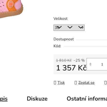
Velikost
Dostupnost
Kód:
1 810 Kč
–25 %
1 357 Kč
Měrná cena:
Tisk
Zeptat se
pis
Diskuze
Ostatní inform