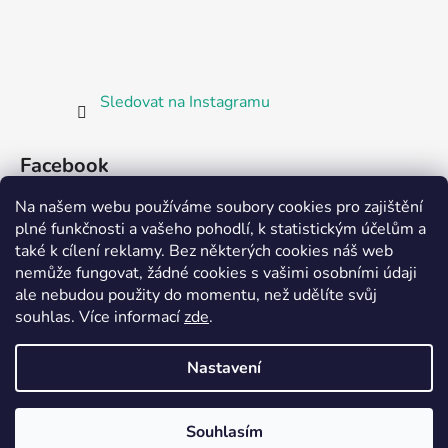
Sledovat na Instagramu
Facebook
Na našem webu používáme soubory cookies pro zajištění
plné funkčnosti a vašeho pohodlí, k statistickým účelům a
také k cílení reklamy. Bez některých cookies náš web
nemůže fungovat, žádné cookies s vašimi osobními údaji
ale nebudou použity do momentu, než udělíte svůj
Partnerská prodejna Barefoot Plzeň
souhlas
.
Více informací
zde
.
Nastavení
Vytvořil Shoptet
Souhlasím
Copyright 2026
Bosorka Plzeň
. Všechna práva