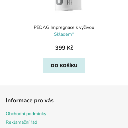
PEDAG Impregnace s výživou
Skladem*
399 Kč
DO KOŠÍKU
Z
á
Informace pro vás
p
a
Obchodní podmínky
t
Reklamační řád
í