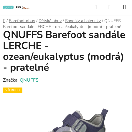
Přejít
Hledat
NÁKUP
na
KOŠÍK
obsah
Domů
/
Barefoot obuv
/
Dětská obuv
/
Sandály a balerínky
/
QNUFFS
Barefoot sandále LERCHE - ozean/eukalyptus (modrá) - pratelné
QNUFFS Barefoot sandále
LERCHE -
ozean/eukalyptus (modrá)
- pratelné
Značka:
QNUFFS
VÝPRODEJ