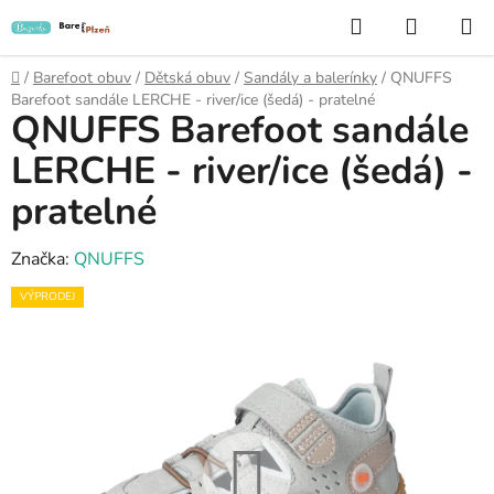
Přejít
Hledat
NÁKUP
na
KOŠÍK
obsah
Domů
/
Barefoot obuv
/
Dětská obuv
/
Sandály a balerínky
/
QNUFFS
Barefoot sandále LERCHE - river/ice (šedá) - pratelné
QNUFFS Barefoot sandále
LERCHE - river/ice (šedá) -
pratelné
Značka:
QNUFFS
VÝPRODEJ