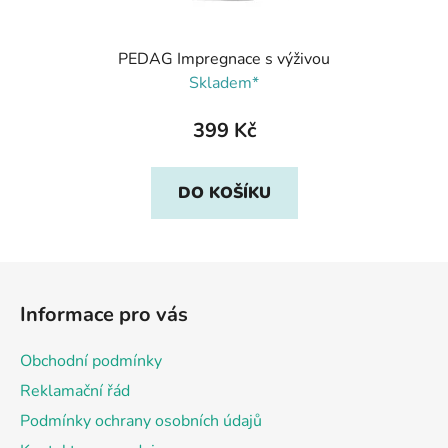
PEDAG Impregnace s výživou
Skladem*
399 Kč
DO KOŠÍKU
Z
á
Informace pro vás
p
a
Obchodní podmínky
t
Reklamační řád
í
Podmínky ochrany osobních údajů