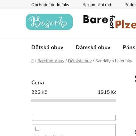
Přejít
Obchodní podmínky
Reklamační řád
Podmí
na
obsah
Dětská obuv
Dámská obuv
Páns
Domů
/
Barefoot obuv
/
Dětská obuv
/
Sandály a balerínky
P
o
Cena
s
225
Kč
1915
Kč
t
r
a
n
n
í