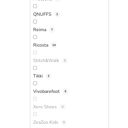
QNUFFS
2
Reima
7
Ricosta
14
Stitch&Walk
0
Tikki
2
Vivobarefoot
5
Xero Shoes
0
ZeaZoo Kids
0