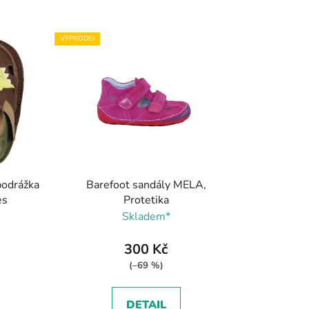
z
e
VÝPRODEJ
n
í
p
r
o
d
u
k
podrážka
Barefoot sandály MELA,
t
es
Protetika
ů
Skladem*
300 Kč
(–69 %)
DETAIL