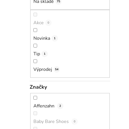
Na skladě
75
p
a
n
Akce
0
e
l
i
Novinka
1
Tip
1
Výprodej
54
Značky
Affenzahn
2
Baby Bare Shoes
0