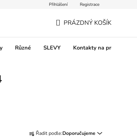
Přihlášení
Registrace
 a platba
Informace k on-line platbám
Odstoupení od smlou
PRÁZDNÝ KOŠÍK
NÁKUPNÍ
KOŠÍK
y
Různé
SLEVY
Kontakty na prodejny
4
Ř
Řadit podle:
Doporučujeme
a