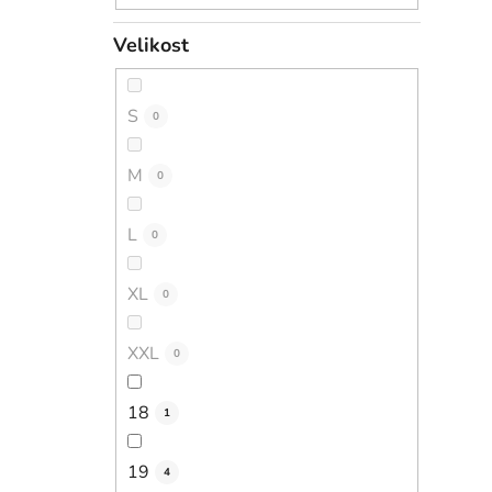
Velikost
S
0
M
0
L
0
XL
0
XXL
0
18
1
19
4