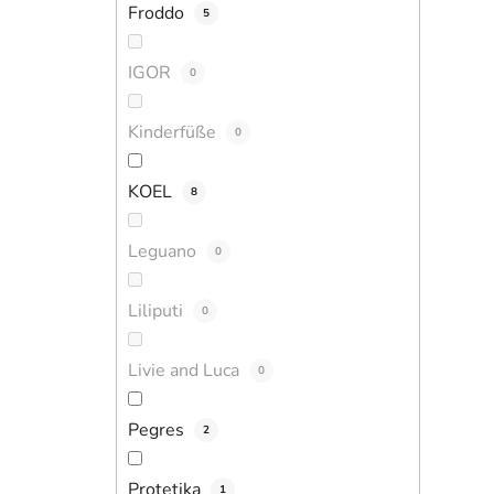
Froddo
5
IGOR
0
Kinderfüße
0
KOEL
8
Leguano
0
Liliputi
0
Livie and Luca
0
Pegres
2
Protetika
1