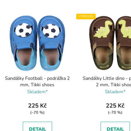
V
VÝPRODEJ
ý
p
s
p
r
o
d
Sandálky Football - podrážka 2
Sandálky Little dino - 
u
mm, Tikki shoes
2 mm, Tikki sho
k
Skladem*
Skladem*
t
ů
225 Kč
225 Kč
(–70 %)
(–70 %)
DETAIL
DETAIL