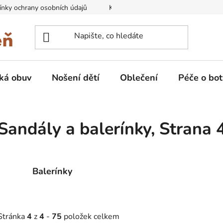
nky ochrany osobních údajů
Kontakty na prodejny
Doprava
ká obuv
Nošení dětí
Oblečení
Péče o bot
Sandály a balerínky
, Strana 
Balerínky
Stránka
4
z
4
-
75
položek celkem