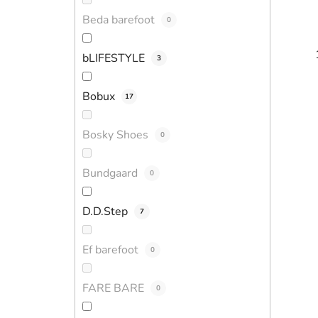
Beda barefoot
0
bLIFESTYLE
3
Bobux
17
Bosky Shoes
0
Bundgaard
0
D.D.Step
7
Ef barefoot
0
FARE BARE
0