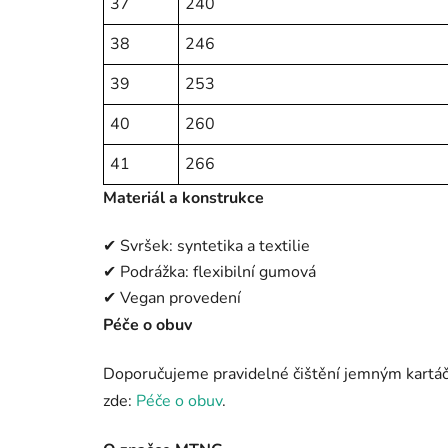
37
240
38
246
39
253
40
260
41
266
Materiál a konstrukce
✔ Svršek: syntetika a textilie
✔ Podrážka: flexibilní gumová
✔ Vegan provedení
Péče o obuv
Doporučujeme pravidelné čištění jemným kartáč
zde:
Péče o obuv
.