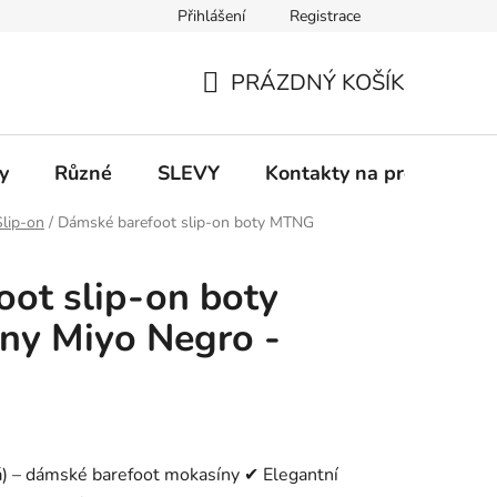
Přihlášení
Registrace
 a platba
Informace k on-line platbám
Odstoupení od smlou
PRÁZDNÝ KOŠÍK
NÁKUPNÍ
KOŠÍK
y
Různé
SLEVY
Kontakty na prodejny
Slip-on
/
Dámské barefoot slip-on boty MTNG
ot slip-on boty
y Miyo Negro -
 – dámské barefoot mokasíny ✔ Elegantní