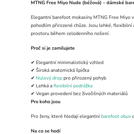
MTNG Free Miyo Nude (béžová) – dámské bar
Elegantní barefoot mokasíny MTNG Free Miyo v 
pohodlím přirozené chůze. Jsou lehké, flexibilní
prostoru během celodenního nošení.
Proč si je zamilujete
✔ Elegantní minimalistický vzhled
✔ Široká anatomická špička
✔
Nulový drop
pro přirozený pohyb
✔ Lehká a
flexibilní podrážka
✔ Vegan provedení bez živočišných materiálů
Pro koho jsou
Pro ženy, které hledají elegantní
barefoot obuv
d
Na co se hodí