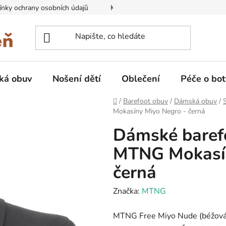
nky ochrany osobních údajů
Kontakty na prodejny
Doprava
ká obuv
Nošení dětí
Oblečení
Péče o bot
Domů
/
Barefoot obuv
/
Dámská obuv
/
Mokasíny Miyo Negro - černá
Dámské barefo
MTNG Mokasín
černá
Značka:
MTNG
MTNG Free Miyo Nude (béžová)