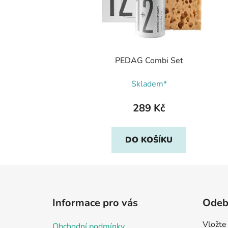
PEDAG Combi Set
Skladem*
289 Kč
DO KOŠÍKU
Z
á
Informace pro vás
Odebí
p
a
Vložte
Obchodní podmínky