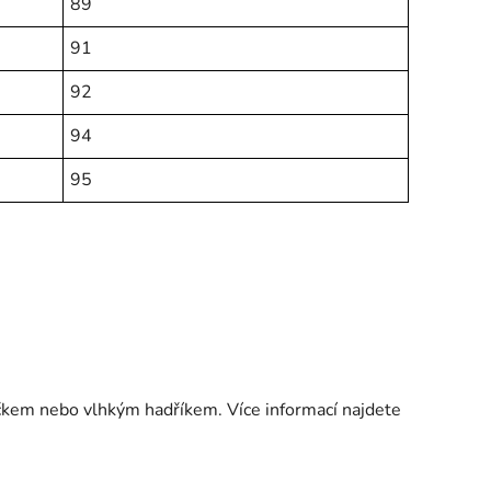
89
91
92
94
95
kem nebo vlhkým hadříkem. Více informací najdete