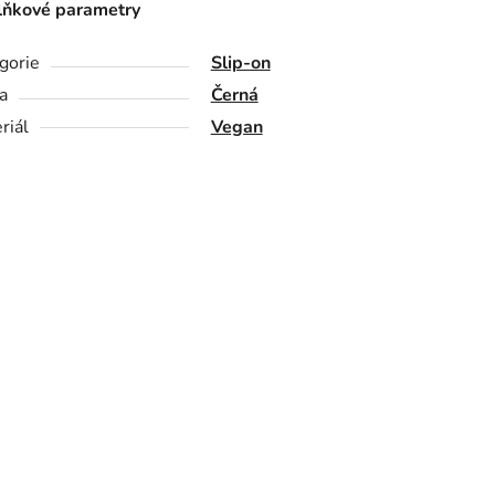
ňkové parametry
gorie
Slip-on
a
Černá
riál
Vegan