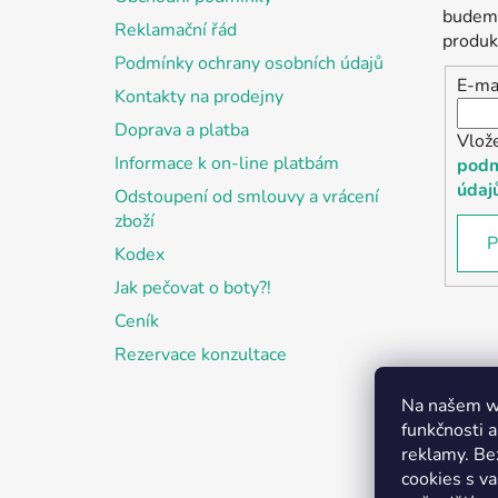
t
budeme
Reklamační řád
í
produk
Podmínky ochrany osobních údajů
E-ma
Kontakty na prodejny
Doprava a platba
Vlož
Informace k on-line platbám
podm
údaj
Odstoupení od smlouvy a vrácení
zboží
P
Kodex
Jak pečovat o boty?!
Ceník
Rezervace konzultace
Na našem we
funkčnosti a
reklamy. Be
cookies s v