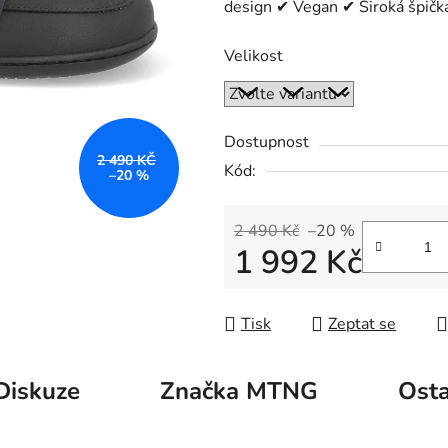
design ✔ Vegan ✔ Široká špičk
Velikost
Dostupnost
2 490 KČ
Kód:
–20 %
2 490 Kč
–20 %
1 992 Kč
Měrná cena:
Tisk
Zeptat se
Diskuze
Značka
MTNG
Osta