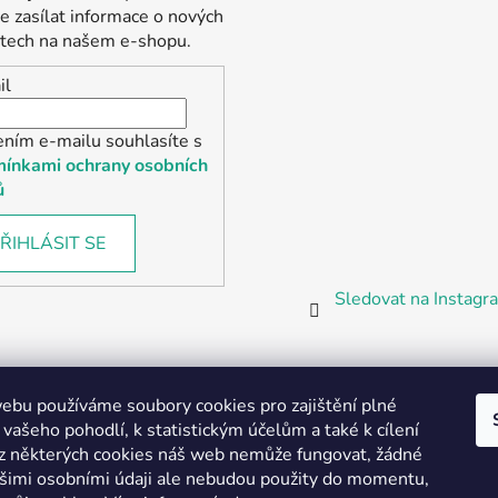
 zasílat informace o nových
tech na našem e-shopu.
il
ením e-mailu souhlasíte s
ínkami ochrany osobních
ů
ŘIHLÁSIT SE
Sledovat na Instag
bu používáme soubory cookies pro zajištění plné
 vašeho pohodlí, k statistickým účelům a také k cílení
z některých cookies náš web nemůže fungovat, žádné
Partnerská prodejna Barefoot Plzeň
ašimi osobními údaji ale nebudou použity do momentu,