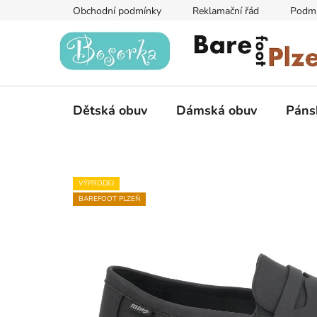
Přejít
Obchodní podmínky
Reklamační řád
Podmí
na
obsah
Dětská obuv
Dámská obuv
Páns
VÝPRODEJ
BAREFOOT PLZEŇ