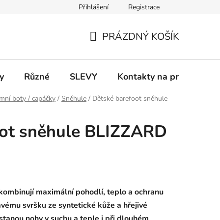
Přihlášení
Registrace
 a platba
Informace k on-line platbám
Odstoupení od smlou
PRÁZDNÝ KOŠÍK
NÁKUPNÍ
KOŠÍK
y
Různé
SLEVY
Kontakty na prodejny
mní boty / capáčky
/
Sněhule
/
Dětské barefoot sněhule
oot sněhule BLIZZARD
kombinují maximální pohodlí, teplo a ochranu
vému svršku ze syntetické kůže a hřejivé
stanou nohy v suchu a teple i při dlouhém