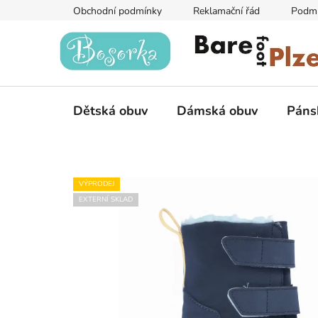
Přejít
Obchodní podmínky
Reklamační řád
Podmí
na
obsah
Dětská obuv
Dámská obuv
Páns
VÝPRODEJ
EXTERNÍ SKLAD