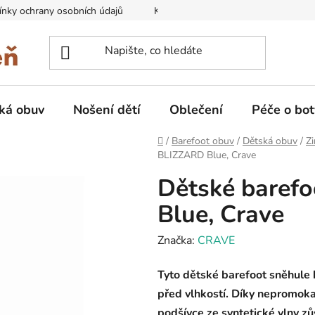
nky ochrany osobních údajů
Kontakty na prodejny
Doprava
ká obuv
Nošení dětí
Oblečení
Péče o bot
Domů
/
Barefoot obuv
/
Dětská obuv
/
Zi
BLIZZARD Blue, Crave
Dětské baref
Blue, Crave
Značka:
CRAVE
Tyto dětské barefoot sněhule 
před vlhkostí. Díky nepromoka
podšívce ze syntetické vlny zů