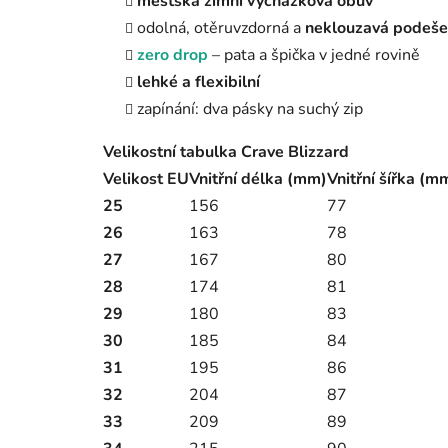
městská zimní vycházková obuv
odolná, otěruvzdorná a
neklouzavá podeše
zero drop
– pata a špička v jedné rovině
lehké a flexibilní
zapínání: dva pásky na suchý zip
Velikostní tabulka Crave Blizzard
Velikost EU
Vnitřní délka (mm)
Vnitřní šířka (m
25
156
77
26
163
78
27
167
80
28
174
81
29
180
83
30
185
84
31
195
86
32
204
87
33
209
89