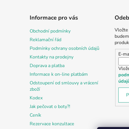
Z
á
Informace pro vás
Odebí
p
a
Vložte
Obchodní podmínky
t
budeme
Reklamační řád
í
produk
Podmínky ochrany osobních údajů
E-ma
Kontakty na prodejny
Doprava a platba
Vlož
Informace k on-line platbám
podm
údaj
Odstoupení od smlouvy a vrácení
zboží
P
Kodex
Jak pečovat o boty?!
Ceník
Rezervace konzultace