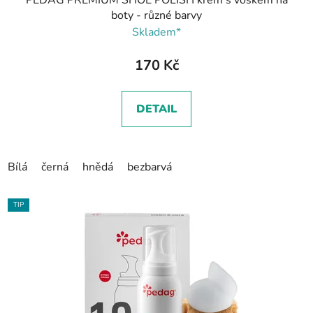
PEDAG PREMIUM SHOE POLISH krém s voskem na
boty - různé barvy
Skladem*
170 Kč
DETAIL
Bílá
černá
hnědá
bezbarvá
TIP