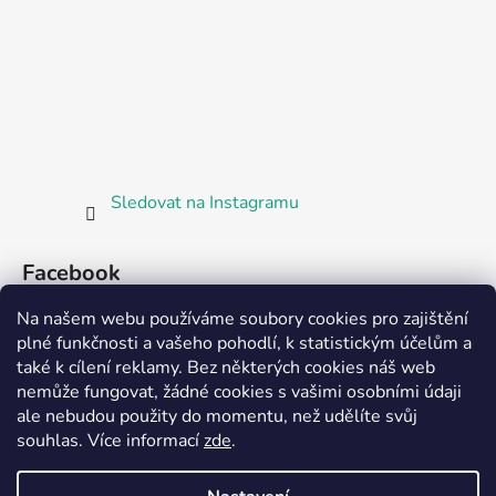
Sledovat na Instagramu
Facebook
Na našem webu používáme soubory cookies pro zajištění
plné funkčnosti a vašeho pohodlí, k statistickým účelům a
také k cílení reklamy. Bez některých cookies náš web
nemůže fungovat, žádné cookies s vašimi osobními údaji
ale nebudou použity do momentu, než udělíte svůj
Partnerská prodejna Barefoot Plzeň
souhlas
.
Více informací
zde
.