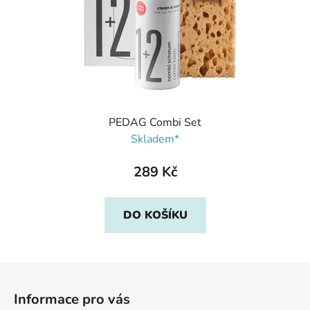
PEDAG Combi Set
Skladem*
289 Kč
DO KOŠÍKU
Z
á
Informace pro vás
p