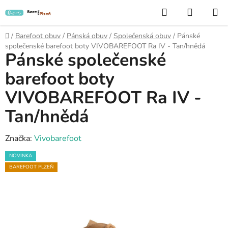
Přejít
Hledat
NÁKUP
na
KOŠÍK
obsah
Domů
/
Barefoot obuv
/
Pánská obuv
/
Společenská obuv
/
Pánské
společenské barefoot boty VIVOBAREFOOT Ra IV - Tan/hnědá
Pánské společenské
barefoot boty
VIVOBAREFOOT Ra IV -
Tan/hnědá
Značka:
Vivobarefoot
NOVINKA
BAREFOOT PLZEŇ