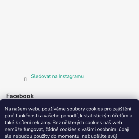
Sledovat na Instagramu
Facebook
Na našem webu používáme soubory cookies pro zajištění
plné funkčnosti a vašeho pohodlí, k statistickým účelům a
také k cílení reklamy. Bez některých cookies náš web
nemůže fungovat, žádné cookies s vašimi osobními údaji
ale nebudou použity do momentu, než udělíte svůj