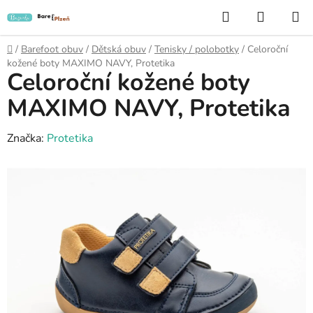
Přejít
Hledat
NÁKUP
na
KOŠÍK
obsah
Domů
/
Barefoot obuv
/
Dětská obuv
/
Tenisky / polobotky
/
Celoroční
kožené boty MAXIMO NAVY, Protetika
Celoroční kožené boty
MAXIMO NAVY, Protetika
Značka:
Protetika