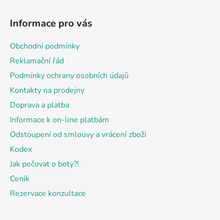
Z
á
Informace pro vás
p
a
Obchodní podmínky
t
Reklamační řád
í
Podmínky ochrany osobních údajů
Kontakty na prodejny
Doprava a platba
Informace k on-line platbám
Odstoupení od smlouvy a vrácení zboží
Kodex
Jak pečovat o boty?!
Ceník
Rezervace konzultace