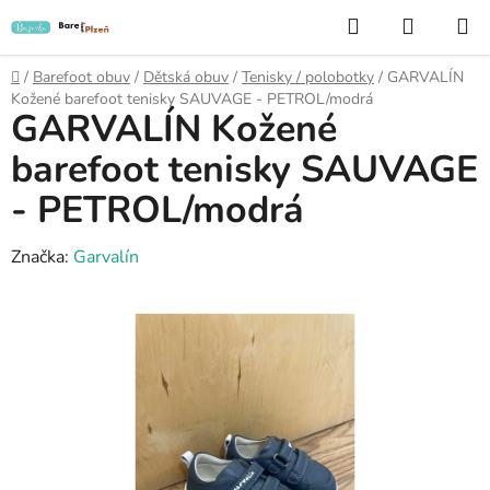
Přejít
Hledat
NÁKUP
na
KOŠÍK
obsah
Domů
/
Barefoot obuv
/
Dětská obuv
/
Tenisky / polobotky
/
GARVALÍN
Kožené barefoot tenisky SAUVAGE - PETROL/modrá
GARVALÍN Kožené
barefoot tenisky SAUVAGE
- PETROL/modrá
Značka:
Garvalín