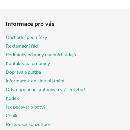
Z
á
Informace pro vás
p
a
Obchodní podmínky
t
Reklamační řád
í
Podmínky ochrany osobních údajů
Kontakty na prodejny
Doprava a platba
Informace k on-line platbám
Odstoupení od smlouvy a vrácení zboží
Kodex
Jak pečovat o boty?!
Ceník
Rezervace konzultace