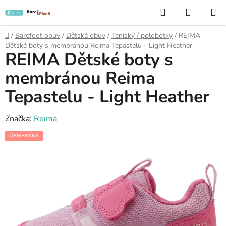
Přejít
Hledat
NÁKUP
na
KOŠÍK
obsah
Domů
/
Barefoot obuv
/
Dětská obuv
/
Tenisky / polobotky
/
REIMA
Dětské boty s membránou Reima Tepastelu - Light Heather
REIMA Dětské boty s
membránou Reima
Tepastelu - Light Heather
Značka:
Reima
MEMBRÁNA