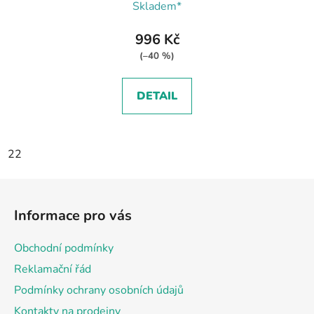
Skladem*
996 Kč
(–40 %)
DETAIL
22
Z
á
Informace pro vás
p
a
Obchodní podmínky
t
Reklamační řád
í
Podmínky ochrany osobních údajů
Kontakty na prodejny