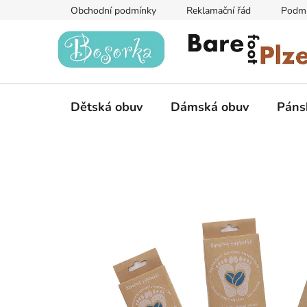
Přejít
Obchodní podmínky
Reklamační řád
Podmí
na
obsah
Dětská obuv
Dámská obuv
Páns