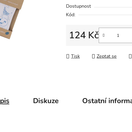
Dostupnost
Kód:
124 Kč
Měrná cena:
Tisk
Zeptat se
pis
Diskuze
Ostatní inform
.