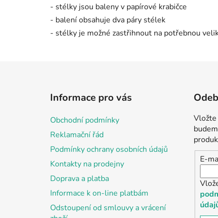
- stélky jsou baleny v papírové krabičce
- balení obsahuje dva páry stélek
- stélky je možné zastřihnout na potřebnou veli
Z
á
Informace pro vás
Odebí
p
a
Vložte
Obchodní podmínky
t
budeme
Reklamační řád
í
produk
Podmínky ochrany osobních údajů
E-ma
Kontakty na prodejny
Doprava a platba
Vlož
Informace k on-line platbám
podm
údaj
Odstoupení od smlouvy a vrácení