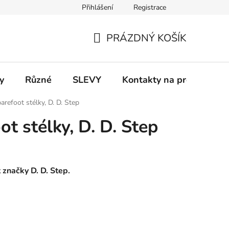
Přihlášení
Registrace
 a platba
Informace k on-line platbám
Odstoupení od smlou
PRÁZDNÝ KOŠÍK
NÁKUPNÍ
KOŠÍK
y
Různé
SLEVY
Kontakty na prodejny
arefoot stélky, D. D. Step
t stélky, D. D. Step
 značky D. D. Step.