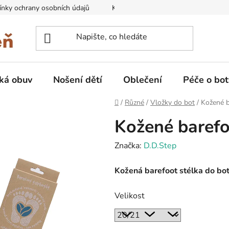
nky ochrany osobních údajů
Kontakty na prodejny
Doprava
ká obuv
Nošení dětí
Oblečení
Péče o bot
Domů
/
Různé
/
Vložky do bot
/
Kožené b
Kožené barefoo
Značka:
D.D.Step
Kožená barefoot stélka do bot
Velikost