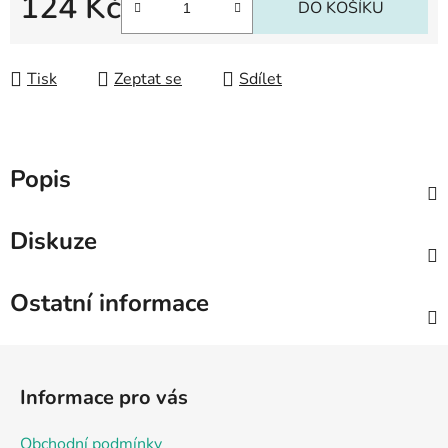
124 Kč
DO KOŠÍKU
Měrná cena:
Tisk
Zeptat se
Sdílet
Popis
Diskuze
Ostatní informace
Z
á
Informace pro vás
p
a
Obchodní podmínky