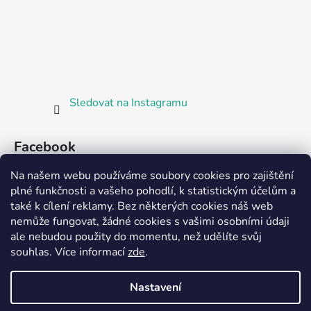
Sledovat na Instagramu
Facebook
Na našem webu používáme soubory cookies pro zajištění
plné funkčnosti a vašeho pohodlí, k statistickým účelům a
také k cílení reklamy. Bez některých cookies náš web
nemůže fungovat, žádné cookies s vašimi osobními údaji
ale nebudou použity do momentu, než udělíte svůj
Partnerská prodejna Barefoot Plzeň
souhlas
.
Více informací
zde
.
Nastavení