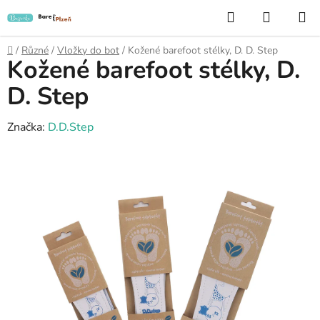
Přejít
Hledat
NÁKUP
na
KOŠÍK
obsah
Domů
/
Různé
/
Vložky do bot
/
Kožené barefoot stélky, D. D. Step
Kožené barefoot stélky, D.
D. Step
Značka:
D.D.Step