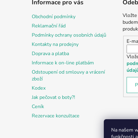
Informace pro vás
Odebí
p
a
Vložte
Obchodní podmínky
t
budeme
Reklamační řád
í
produk
Podmínky ochrany osobních údajů
E-ma
Kontakty na prodejny
Doprava a platba
Vlož
Informace k on-line platbám
podm
údaj
Odstoupení od smlouvy a vrácení
zboží
P
Kodex
Jak pečovat o boty?!
Ceník
Rezervace konzultace
Na našem we
funkčnosti a