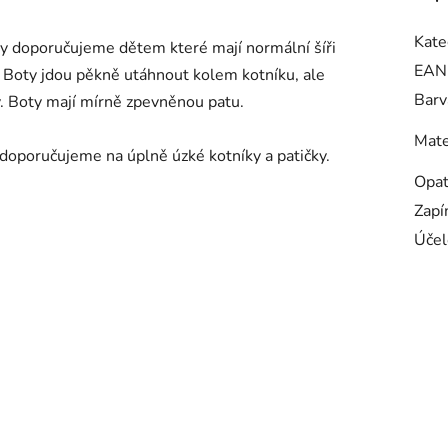
Kate
y doporučujeme dětem které mají normální šíři
EAN
Boty jdou pěkně utáhnout kolem kotníku, ale
Barv
. Boty mají mírně zpevněnou patu.
Mate
doporučujeme na úplně úzké kotníky a patičky.
Opa
Zapí
Účel