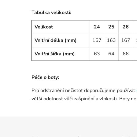
Tabulka velikostí:
Velikost
24
25
26
Vnitřní délka (mm)
157
163
167
Vnitřní šířka (mm)
63
64
66
Péče o boty:
Pro odstranění nečistot doporučujeme používat
větší odolnost vůči zašpinění a vlhkosti. Boty n
Z
á