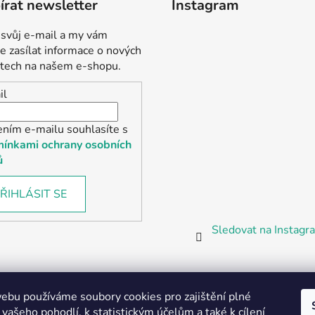
rat newsletter
Instagram
 svůj e-mail a my vám
 zasílat informace o nových
tech na našem e-shopu.
il
ením e-mailu souhlasíte s
ínkami ochrany osobních
ů
ŘIHLÁSIT SE
Sledovat na Instag
bu používáme soubory cookies pro zajištění plné
 vašeho pohodlí, k statistickým účelům a také k cílení