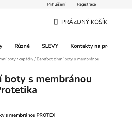
Přihlášení
Registrace
 a platba
Informace k on-line platbám
Odstoupení od smlou
PRÁZDNÝ KOŠÍK
NÁKUPNÍ
KOŠÍK
y
Různé
SLEVY
Kontakty na prodejny
mní boty / capáčky
/
Barefoot zimní boty s membránou
ní boty s membránou
rotetika
etiky s membránou PROTEX