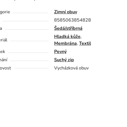
gorie
Zimní obuv
8585063854828
a
Šedá/stříbrná
Hladká kůže
,
riál
Membrána
,
Textil
tek
Pevný
nání
Suchý zip
ovost
Vycházková obuv