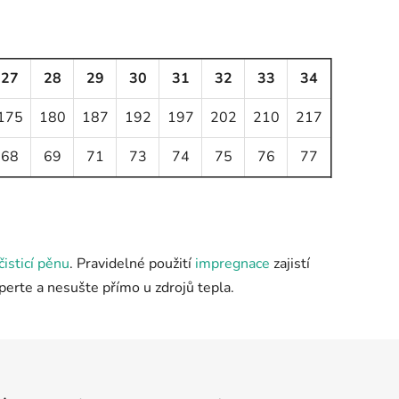
27
28
29
30
31
32
33
34
175
180
187
192
197
202
210
217
68
69
71
73
74
75
76
77
čisticí pěnu
. Pravidelné použití
impregnace
zajistí
eperte a nesušte přímo u zdrojů tepla.