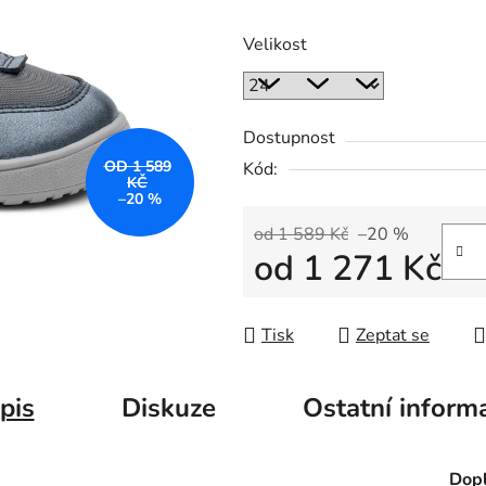
Velikost
Dostupnost
OD 1 589
Kód:
KČ
–20 %
od 1 589 Kč
–20 %
od
1 271 Kč
Měrná cena:
Tisk
Zeptat se
pis
Diskuze
Ostatní inform
Dopl