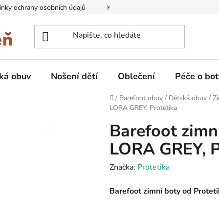
nky ochrany osobních údajů
Kontakty na prodejny
Doprava
ká obuv
Nošení dětí
Oblečení
Péče o bot
Domů
/
Barefoot obuv
/
Dětská obuv
/
Zi
LORA GREY, Protetika
Barefoot zim
LORA GREY, P
Značka:
Protetika
Barefoot zimní boty od Prot