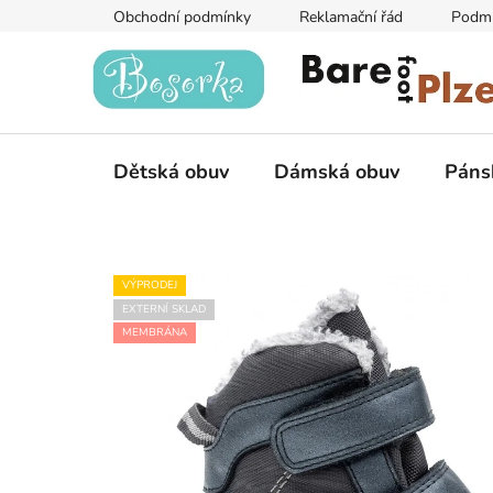
Přejít
Obchodní podmínky
Reklamační řád
Podmí
na
obsah
Dětská obuv
Dámská obuv
Páns
VÝPRODEJ
EXTERNÍ SKLAD
MEMBRÁNA