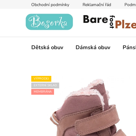
Přejít
Obchodní podmínky
Reklamační řád
Podmí
na
obsah
Dětská obuv
Dámská obuv
Páns
VÝPRODEJ
EXTERNÍ SKLAD
MEMBRÁNA