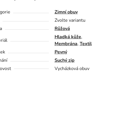
gorie
Zimní obuv
Zvolte variantu
a
Růžová
Hladká kůže
,
riál
Membrána
,
Textil
tek
Pevný
nání
Suchý zip
ovost
Vycházková obuv