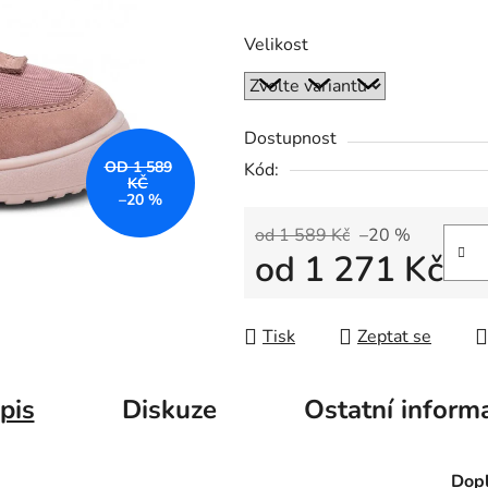
Velikost
Dostupnost
OD 1 589
Kód:
KČ
–20 %
od 1 589 Kč
–20 %
od
1 271 Kč
Měrná cena:
Tisk
Zeptat se
pis
Diskuze
Ostatní inform
Dopl