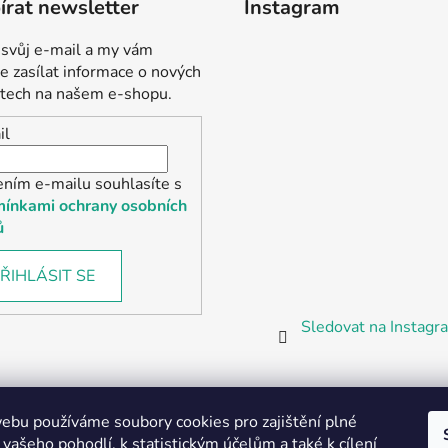
rat newsletter
Instagram
 svůj e-mail a my vám
 zasílat informace o nových
tech na našem e-shopu.
il
ením e-mailu souhlasíte s
ínkami ochrany osobních
ů
ŘIHLÁSIT SE
Sledovat na Instag
bu používáme soubory cookies pro zajištění plné
 vašeho pohodlí, k statistickým účelům a také k cílení