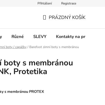
Přihlášení
Registrace
 a platba
Informace k on-line platbám
Odstoupení od smlou
PRÁZDNÝ KOŠÍK
NÁKUPNÍ
KOŠÍK
y
Různé
SLEVY
Kontakty na prodejny
mní boty / capáčky
/
Barefoot zimní boty s membránou
ní boty s membránou
K, Protetika
etiky s membránou PROTEX