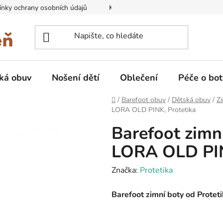
nky ochrany osobních údajů
Kontakty na prodejny
Doprava
ká obuv
Nošení dětí
Oblečení
Péče o bot
Domů
/
Barefoot obuv
/
Dětská obuv
/
Zi
LORA OLD PINK, Protetika
Barefoot zim
LORA OLD PIN
Značka:
Protetika
Barefoot zimní boty od Prot