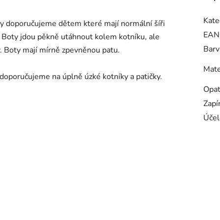
Kate
y doporučujeme dětem které mají normální šíři
EAN
Boty jdou pěkně utáhnout kolem kotníku, ale
Barv
. Boty mají mírně zpevněnou patu.
Mate
doporučujeme na úplně úzké kotníky a patičky.
Opa
Zapí
Účel