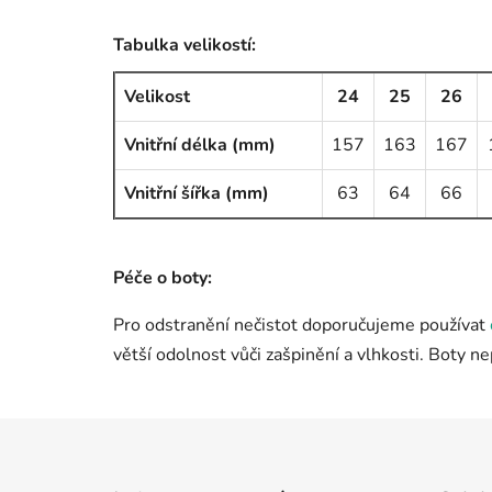
Tabulka velikostí:
Velikost
24
25
26
Vnitřní délka (mm)
157
163
167
Vnitřní šířka (mm)
63
64
66
Péče o boty:
Pro odstranění nečistot doporučujeme používat
větší odolnost vůči zašpinění a vlhkosti. Boty n
Z
á