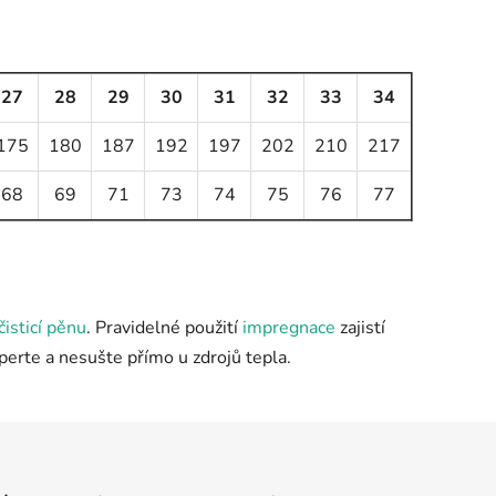
27
28
29
30
31
32
33
34
175
180
187
192
197
202
210
217
68
69
71
73
74
75
76
77
čisticí pěnu
. Pravidelné použití
impregnace
zajistí
eperte a nesušte přímo u zdrojů tepla.