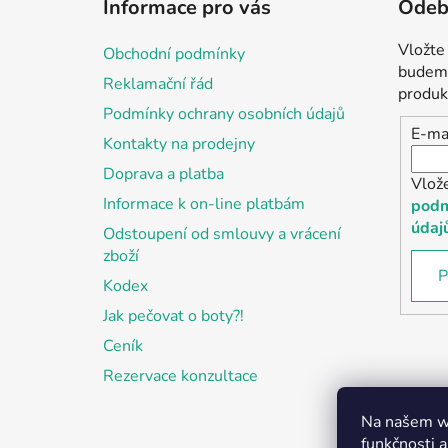
Informace pro vás
Odebí
p
a
Vložte
Obchodní podmínky
t
budeme
Reklamační řád
í
produk
Podmínky ochrany osobních údajů
E-ma
Kontakty na prodejny
Doprava a platba
Vlož
Informace k on-line platbám
podm
údaj
Odstoupení od smlouvy a vrácení
zboží
P
Kodex
Jak pečovat o boty?!
Ceník
Rezervace konzultace
Na našem we
funkčnosti a