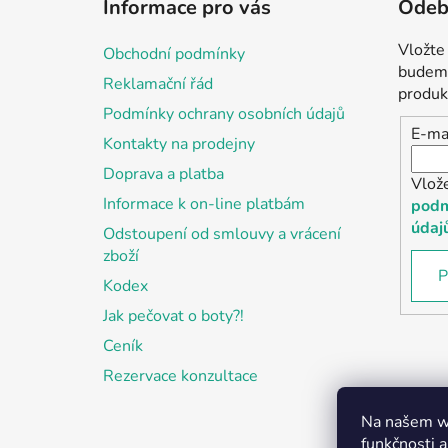
Informace pro vás
Odebí
p
a
Vložte
Obchodní podmínky
t
budeme
Reklamační řád
í
produk
Podmínky ochrany osobních údajů
E-ma
Kontakty na prodejny
Doprava a platba
Vlož
Informace k on-line platbám
podm
údaj
Odstoupení od smlouvy a vrácení
zboží
P
Kodex
Jak pečovat o boty?!
Ceník
Rezervace konzultace
Na našem we
funkčnosti a