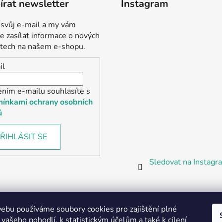
rat newsletter
Instagram
 svůj e-mail a my vám
 zasílat informace o nových
tech na našem e-shopu.
il
ením e-mailu souhlasíte s
ínkami ochrany osobních
ů
ŘIHLÁSIT SE
Sledovat na Instag
bu používáme soubory cookies pro zajištění plné
 vašeho pohodlí, k statistickým účelům a také k cílení