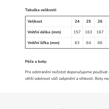
Tabulka velikostí:
Velikost
24
25
26
Vnitřní délka (mm)
157
163
167
Vnitřní šířka (mm)
63
64
66
Péče o boty:
Pro odstranění nečistot doporučujeme používat
větší odolnost vůči zašpinění a vlhkosti. Boty n
Z
á