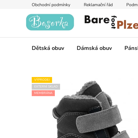
Přejít
Obchodní podmínky
Reklamační řád
Podmí
na
obsah
Dětská obuv
Dámská obuv
Páns
VÝPRODEJ
EXTERNÍ SKLAD
MEMBRÁNA