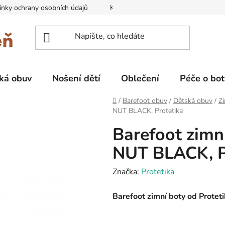
nky ochrany osobních údajů
Kontakty na prodejny
Doprava
ká obuv
Nošení dětí
Oblečení
Péče o bot
Domů
/
Barefoot obuv
/
Dětská obuv
/
Zi
NUT BLACK, Protetika
Barefoot zim
NUT BLACK, P
Značka:
Protetika
Barefoot zimní boty od Prot