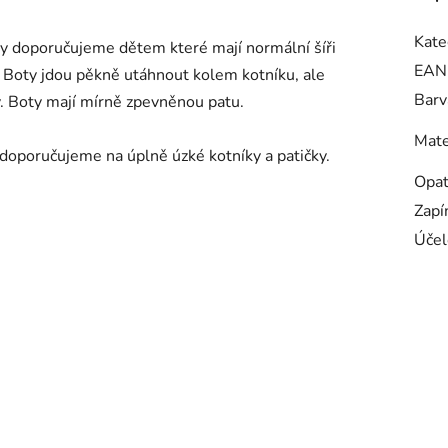
Kate
y doporučujeme dětem které mají normální šíři
EAN
Boty jdou pěkně utáhnout kolem kotníku, ale
Barv
. Boty mají mírně zpevněnou patu.
Mate
doporučujeme na úplně úzké kotníky a patičky.
Opa
Zapí
Účel