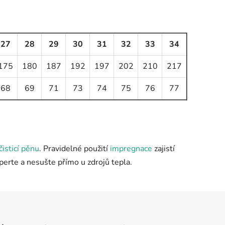
27
28
29
30
31
32
33
34
175
180
187
192
197
202
210
217
68
69
71
73
74
75
76
77
čisticí pěnu
. Pravidelné použití
impregnace
zajistí
eperte a nesušte přímo u zdrojů tepla.