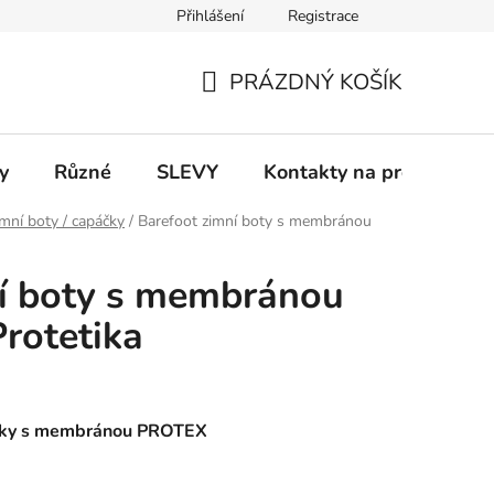
Přihlášení
Registrace
 a platba
Informace k on-line platbám
Odstoupení od smlou
PRÁZDNÝ KOŠÍK
NÁKUPNÍ
KOŠÍK
y
Různé
SLEVY
Kontakty na prodejny
mní boty / capáčky
/
Barefoot zimní boty s membránou
ní boty s membránou
rotetika
etiky s membránou PROTEX