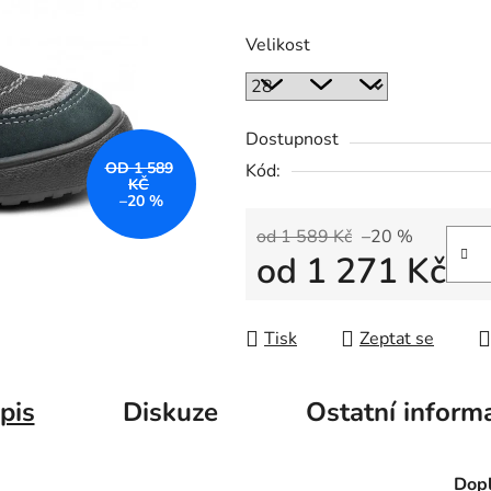
Velikost
Dostupnost
OD 1 589
Kód:
KČ
–20 %
od 1 589 Kč
–20 %
od
1 271 Kč
Měrná cena:
Tisk
Zeptat se
pis
Diskuze
Ostatní inform
Dopl