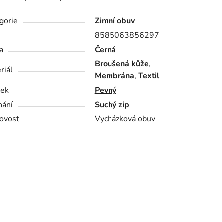
gorie
Zimní obuv
8585063856297
a
Černá
Broušená kůže
,
riál
Membrána
,
Textil
tek
Pevný
nání
Suchý zip
ovost
Vycházková obuv