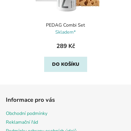
PEDAG Combi Set
Skladem*
289 Kč
DO KOŠÍKU
Z
á
Informace pro vás
p
a
Obchodní podmínky
t
Reklamační řád
í