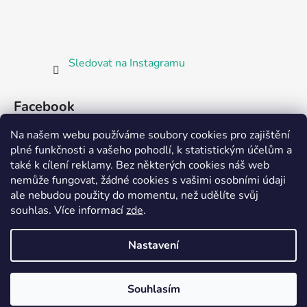
Sledovat na Instagramu
Facebook
Na našem webu používáme soubory cookies pro zajištění
plné funkčnosti a vašeho pohodlí, k statistickým účelům a
také k cílení reklamy. Bez některých cookies náš web
nemůže fungovat, žádné cookies s vašimi osobními údaji
ale nebudou použity do momentu, než udělíte svůj
Partnerská prodejna Barefoot Plzeň
souhlas
.
Více informací
zde
.
Nastavení
Vytvořil Shoptet
Souhlasím
Copyright 2026
Bosorka Plzeň
. Všechna práva