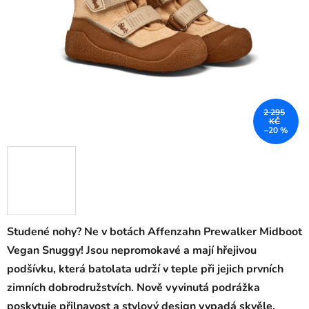
2 295
KČ
–20 %
Studené nohy? Ne v botách Affenzahn Prewalker Midboot
Vegan Snuggy! Jsou nepromokavé a mají hřejivou
podšívku, která batolata udrží v teple při jejich prvních
zimních dobrodružstvích. Nově vyvinutá podrážka
poskytuje přilnavost a stylový design vypadá skvěle.