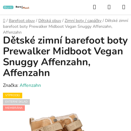
Přejít
Hledat
NÁKUP
na
KOŠÍK
obsah
Domů
/
Barefoot obuv
/
Dětská obuv
/
Zimní boty / capáčky
/
Dětské zimní
barefoot boty Prewalker Midboot Vegan Snuggy Affenzahn,
Affenzahn
Dětské zimní barefoot boty
Prewalker Midboot Vegan
Snuggy Affenzahn,
Affenzahn
Značka:
Affenzahn
VÝPRODEJ
EXTERNÍ SKLAD
MEMBRÁNA