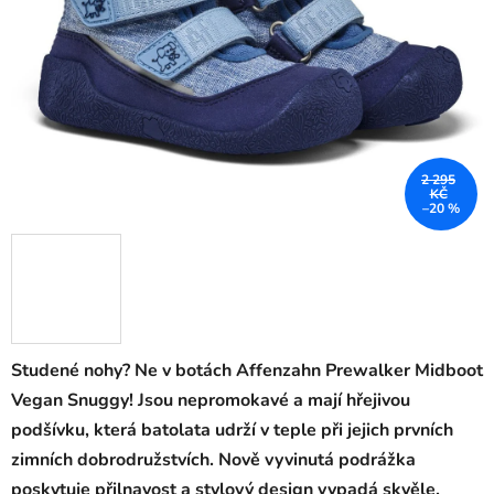
2 295
KČ
–20 %
Studené nohy? Ne v botách Affenzahn Prewalker Midboot
Vegan Snuggy! Jsou nepromokavé a mají hřejivou
podšívku, která batolata udrží v teple při jejich prvních
zimních dobrodružstvích. Nově vyvinutá podrážka
poskytuje přilnavost a stylový design vypadá skvěle.