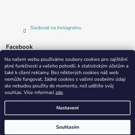
Sledovat na Instagramu
Facebook
Na našem webu používáme soubory cookies pro zajištění
plné funkčnosti a vašeho pohodlí, k statistickým účelům a
také k cílení reklamy. Bez některých cookies náš web
nemůže fungovat, žádné cookies s vašimi osobními údaji
ale nebudou použity do momentu, než udělíte svůj
Partnerská prodejna Barefoot Plzeň
souhlas
.
Více informací
zde
.
Nastavení
Vytvořil Shoptet
Souhlasím
Copyright 2026
Bosorka Plzeň
. Všechna práva