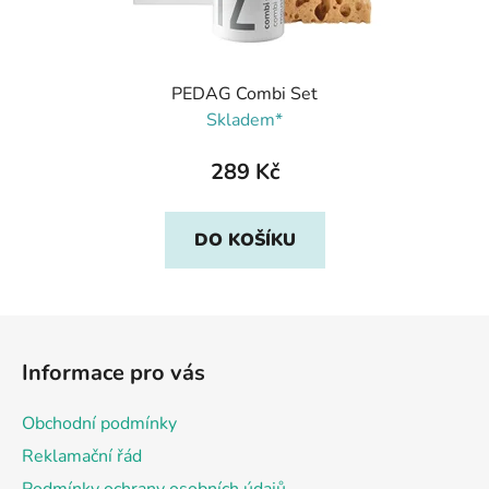
PEDAG Combi Set
Skladem*
289 Kč
DO KOŠÍKU
Z
á
Informace pro vás
p
a
Obchodní podmínky
t
Reklamační řád
í