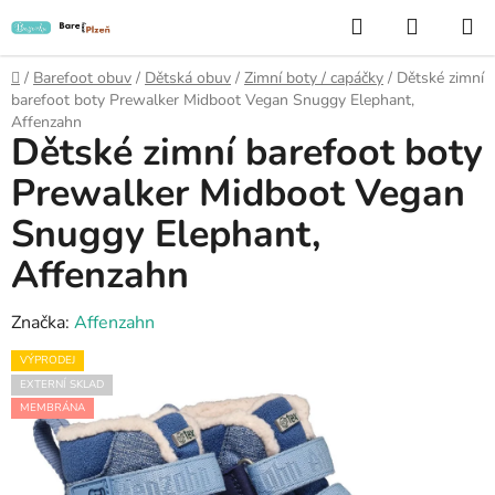
Přejít
Hledat
NÁKUP
na
KOŠÍK
obsah
Domů
/
Barefoot obuv
/
Dětská obuv
/
Zimní boty / capáčky
/
Dětské zimní
barefoot boty Prewalker Midboot Vegan Snuggy Elephant,
Affenzahn
Dětské zimní barefoot boty
Prewalker Midboot Vegan
Snuggy Elephant,
Affenzahn
Značka:
Affenzahn
VÝPRODEJ
EXTERNÍ SKLAD
MEMBRÁNA