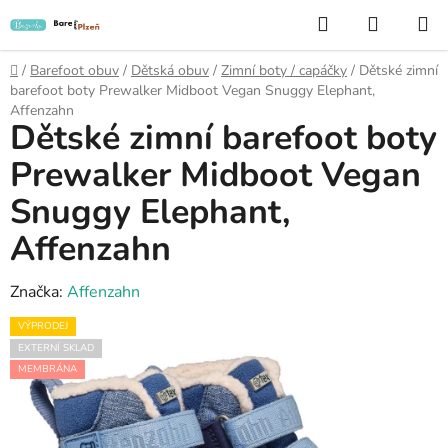
Přejít
Hledat
NÁKUP
na
KOŠÍK
obsah
Domů
/
Barefoot obuv
/
Dětská obuv
/
Zimní boty / capáčky
/
Dětské zimní
barefoot boty Prewalker Midboot Vegan Snuggy Elephant,
Affenzahn
Dětské zimní barefoot boty
Prewalker Midboot Vegan
Snuggy Elephant,
Affenzahn
Značka:
Affenzahn
VÝPRODEJ
EXTERNÍ SKLAD
MEMBRÁNA