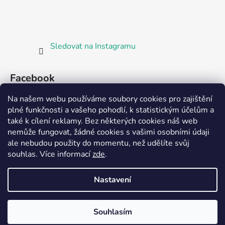
Sledovat na Instagramu
Facebook
Na našem webu používáme soubory cookies pro zajištění
plné funkčnosti a vašeho pohodlí, k statistickým účelům a
také k cílení reklamy. Bez některých cookies náš web
nemůže fungovat, žádné cookies s vašimi osobními údaji
ale nebudou použity do momentu, než udělíte svůj
Partnerská prodejna Barefoot Plzeň
souhlas
.
Více informací
zde
.
Nastavení
Vytvořil Shoptet
Souhlasím
Copyright 2026
Bosorka Plzeň
. Všechna práva