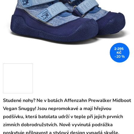
2 295
KČ
–20 %
Studené nohy? Ne v botách Affenzahn Prewalker Midboot
Vegan Snuggy! Jsou nepromokavé a mají hřejivou
podšívku, která batolata udrží v teple při jejich prvních
zimních dobrodružstvích. Nově vyvinutá podrážka
poskytuje přilnavost a stylový design vypadá skvěle.