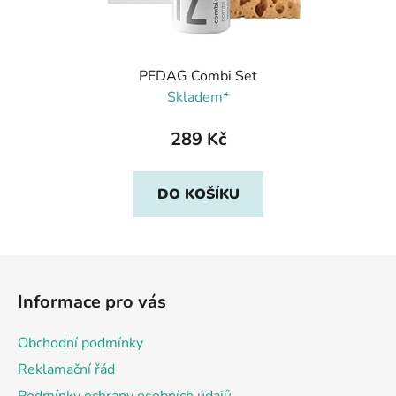
PEDAG Combi Set
Skladem*
289 Kč
DO KOŠÍKU
Z
á
Informace pro vás
p
a
Obchodní podmínky
t
Reklamační řád
í