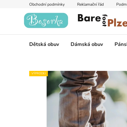
Přejít
Obchodní podmínky
Reklamační řád
Podmí
na
obsah
Dětská obuv
Dámská obuv
Páns
VÝPRODEJ