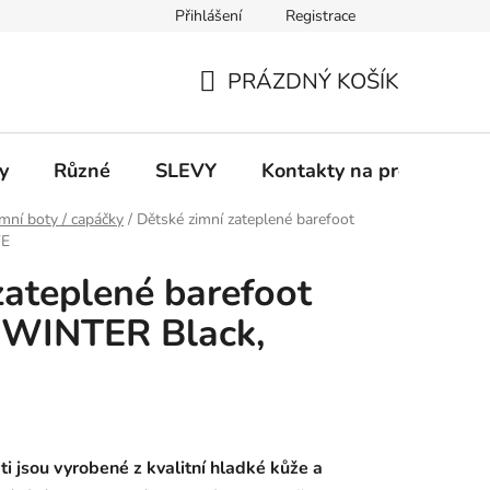
Přihlášení
Registrace
 a platba
Informace k on-line platbám
Odstoupení od smlou
PRÁZDNÝ KOŠÍK
NÁKUPNÍ
KOŠÍK
y
Různé
SLEVY
Kontakty na prodejny
mní boty / capáčky
/
Dětské zimní zateplené barefoot
VE
zateplené barefoot
WINTER Black,
ti jsou vyrobené z kvalitní hladké kůže a