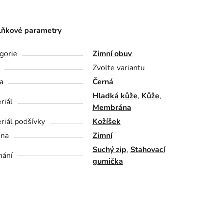
ňkové parametry
gorie
Zimní obuv
Zvolte variantu
a
Černá
Hladká kůže
,
Kůže
,
riál
Membrána
riál podšívky
Kožíšek
óna
Zimní
Suchý zip
,
Stahovací
nání
gumička