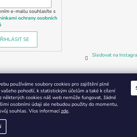
ením e-mailu souhlasíte s
ínkami ochrany osobních
ů
ŘIHLÁSIT SE
Sledovat na Instag
bu používáme soubory cookies pro zajištění plné
 vašeho pohodlí, k statistickým účelům a také k cílení
z některých cookies náš web nemůže fungovat, žádné
Partnerská prodejna Barefoot Plzeň
ašimi osobními údaji ale nebudou použity do momentu,
svůj souhlas
.
Více informací
zde
.
í
vyhrazena.