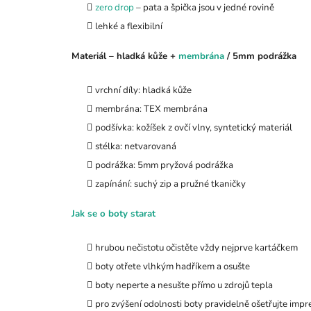
zero drop
– pata a špička jsou v jedné rovině
lehké a flexibilní
M
ateriál – hladká kůže +
membrána
/ 5mm podrážka
vrchní díly: hladká kůže
membrána: TEX membrána
podšívka: kožíšek z ovčí vlny, syntetický materiál
stélka: netvarovaná
podrážka: 5mm pryžová podrážka
zapínání: suchý zip a pružné tkaničky
J
ak se o boty starat
hrubou nečistotu očistěte vždy nejprve kartáčkem
boty otřete vlhkým hadříkem a osušte
boty neperte a nesušte přímo u zdrojů tepla
pro zvýšení odolnosti boty pravidelně ošetřujte im