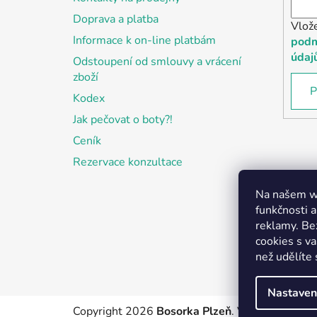
Doprava a platba
Vlož
Informace k on-line platbám
podm
údaj
Odstoupení od smlouvy a vrácení
zboží
P
Kodex
Jak pečovat o boty?!
Ceník
Rezervace konzultace
Na našem we
funkčnosti a
reklamy. Be
cookies s v
než udělíte 
Nastaven
Copyright 2026
Bosorka Plzeň
. Všechna práva 