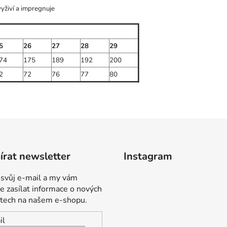
 vyživí a impregnuje
5
26
27
28
29
74
175
189
192
200
2
72
76
77
80
rat newsletter
Instagram
 svůj e-mail a my vám
 zasílat informace o nových
tech na našem e-shopu.
il