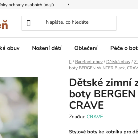
nky ochrany osobních údajů
Kontakty na prodejny
Doprava
ká obuv
Nošení dětí
Oblečení
Péče o bot
Domů
/
Barefoot obuv
/
Dětská obuv
/
Zi
boty BERGEN WINTER Black, CRA
Dětské zimní 
boty BERGEN 
CRAVE
Značka:
CRAVE
Stylové boty ke kotníku pro dě