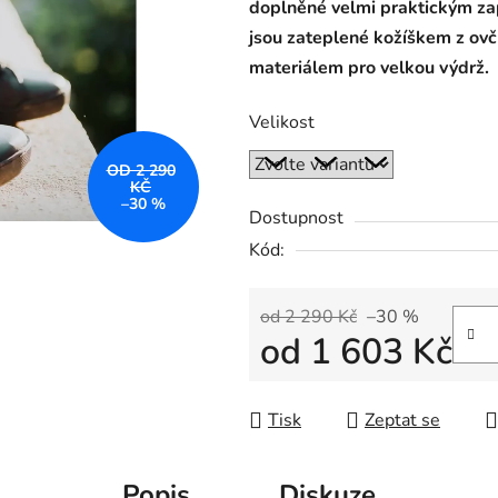
doplněné velmi praktickým za
jsou zateplené kožíškem z ovč
materiálem pro velkou výdrž.
Velikost
OD 2 290
KČ
–30 %
Dostupnost
Kód:
od 2 290 Kč
–30 %
od
1 603 Kč
Měrná cena:
Tisk
Zeptat se
Popis
Diskuze