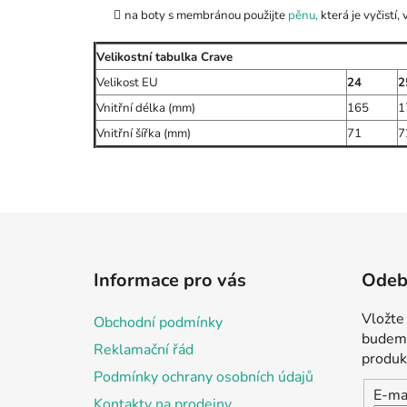
na boty s membránou použijte
pěnu,
která je vyčistí,
Velikostní tabulka Crave
Velikost EU
24
2
Vnitřní délka (mm)
165
1
Vnitřní šířka (mm)
71
7
Z
á
Informace pro vás
Odebí
p
a
Vložte
Obchodní podmínky
t
budeme
Reklamační řád
í
produk
Podmínky ochrany osobních údajů
E-ma
Kontakty na prodejny