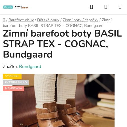
Přejít
Hledat
NÁKUP
na
KOŠÍK
obsah
Domů
/
Barefoot obuv
/
Dětská obuv
/
Zimní boty / capáčky
/
Zimní
barefoot boty BASIL STRAP TEX - COGNAC, Bundgaard
Zimní barefoot boty BASIL
STRAP TEX - COGNAC,
Bundgaard
Značka:
Bundgaard
VÝPRODEJ
EXTERNÍ SKLAD
MEMBRÁNA