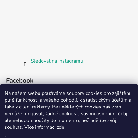
Sledovat na Instagramu
Facebook
Na našem webu používáme soubory cookies pro zajištění
plné funkčnosti a vašeho pohodlí, k statistickým účelům a
také k cílení reklamy. Bez některých cookies náš web
nemůže fungovat, žádné cookies s vašimi osobními údaji
ale nebudou použity do momentu, než udělíte svůj
Partnerská prodejna Barefoot Plzeň
souhlas
.
Více informací
zde
.