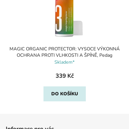
MAGIC ORGANIC PROTECTOR: VYSOCE VÝKONNÁ
OCHRANA PROTI VLHKOSTI A ŠPÍNĚ, Pedag
Skladem*
339 Kč
DO KOŠÍKU
Z
á
Informace pro vás