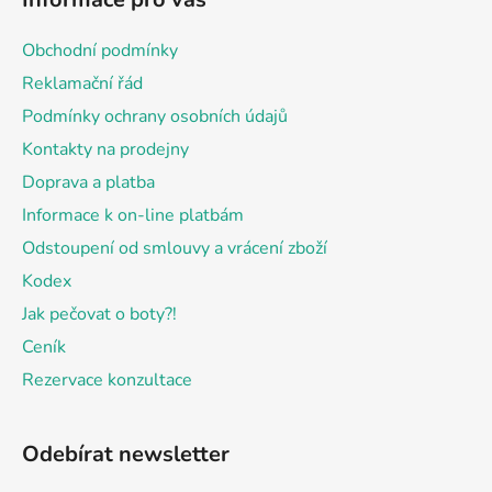
p
a
Obchodní podmínky
t
Reklamační řád
í
Podmínky ochrany osobních údajů
Kontakty na prodejny
Doprava a platba
Informace k on-line platbám
Odstoupení od smlouvy a vrácení zboží
Kodex
Jak pečovat o boty?!
Ceník
Rezervace konzultace
Odebírat newsletter